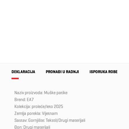
DEKLARACIJA
PRONAĐI U RADNJI
ISPORUKA ROBE
Naziv proizvoda: Muške patike
Brend: EA7
Kolekcija: proleće/leto 2025
Zemlja porekla: Vijetnam
Sastav: Gornjište: Tekstil/Drugi materijali
Đon: Drugi materijali