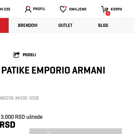
PROFIL
34 235
OMILJENO
KORPA
0
BRENDOVI
OUTLET
BLOG
PODELI
PATIKE EMPORIO ARMANI
a: X8X239-XK432-S336
3.000 RSD uštede
 RSD