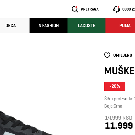
PRETRAGA
0800 2
DECA
N FASHION
LACOSTE
PUMA
OMILJENO
MUŠKE 
-20%
Šifra proizvod
Boja:Crna
14.999 RSD
11.999