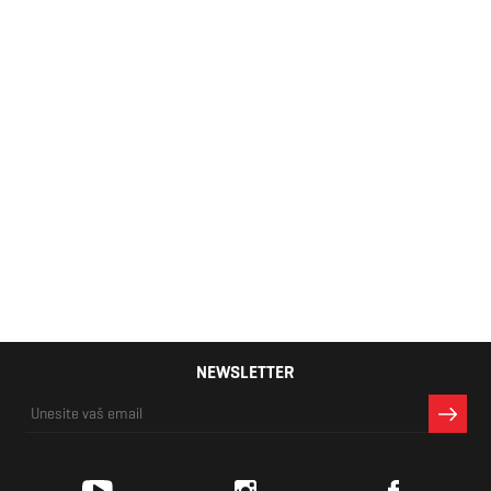
Muške japanke
Superdry
1.700 RSD
NEWSLETTER