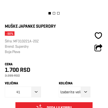
MUŠKE JAPANKE SUPERDRY
-50%
Šifra:
MF310221A-20Z
Brend:
Superdry
Boja:Plava
CENA
1.700 RSD
3.399 RSD
VELIČINA
KOLIČINA
41
DODAJ U KORPU