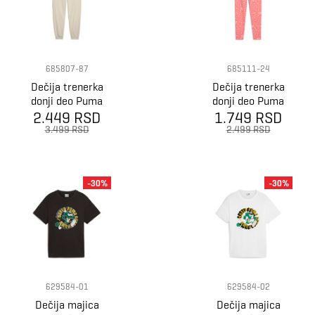
685807-87
685111-24
Dečija trenerka
Dečija trenerka
donji deo Puma
donji deo Puma
2.449 RSD
Ess Script
1.749 RSD
Flaming Love
Sweatpants Tr
Aop Leggings G
3.499 RSD
2.499 RSD
G
-30%
-30%
629584-01
629584-02
Dečija majica
Dečija majica