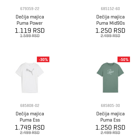
679359-22
685152-60
Dečija majica
Dečija majica
Puma Power
Puma Mid90s
1.119 RSD
tee g
graphic tee iii b
1.250 RSD
1.599 RSD
2.499 RSD
-30%
-50%
685808-02
685805-30
Dečija majica
Dečija majica
Puma Ess
Puma Ess
1.749 RSD
Metallic Tee G
1.250 RSD
Script Tee G
2.499 RSD
2.499 RSD