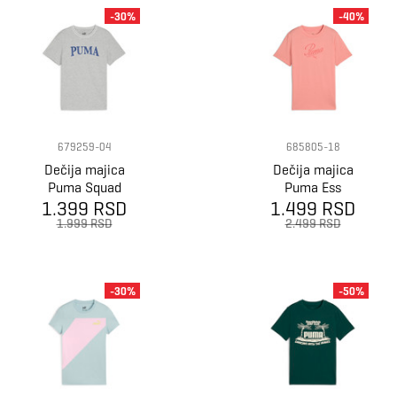
-30%
-40%
679259-04
685805-18
Dečija majica
Dečija majica
Puma Squad
Puma Ess
1.399 RSD
Tee B
1.499 RSD
Script Tee G
1.999 RSD
2.499 RSD
-30%
-50%