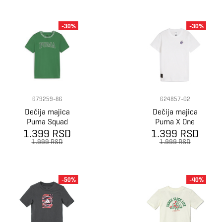
-30%
-30%
679259-86
624857-02
Dečija majica
Dečija majica
Puma Squad
Puma X One
1.399 RSD
Tee B
1.399 RSD
Piece graphic
tee
1.999 RSD
1.999 RSD
-50%
-40%