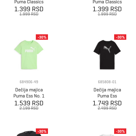
Puma Classics
Puma Classics
1.399 RSD
super puma
1.399 RSD
super puma
graphic tee b
graphic tee b
1.999 RSD
1.999 RSD
-30%
-30%
684906-49
685808-01
Dečija majica
Dečija majica
Puma Ess No. 1
Puma Ess
1.539 RSD
Logo Tee B
1.749 RSD
Metallic Tee G
2.199 RSD
2.499 RSD
-30%
-30%