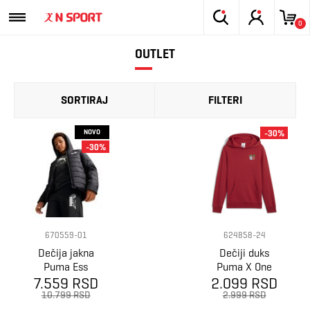
0
OUTLET
SORTIRAJ
FILTERI
NOVO
-30%
-30%
670559-01
624858-24
Dečija jakna
Dečiji duks
Puma Ess
Puma X One
hooded padded
7.559 RSD
2.099 RSD
Piece graphic
jacket
hoodie tr
10.799 RSD
2.999 RSD