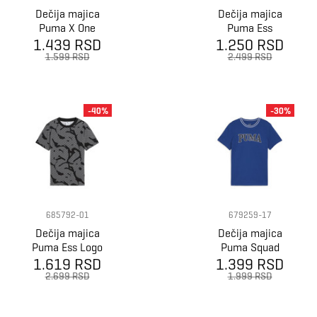
Dečija majica
Dečija majica
Puma X One
Puma Ess
1.439 RSD
Piece graphic
1.250 RSD
Script Tee G
tee
1.599 RSD
2.499 RSD
-40%
-30%
685792-01
679259-17
Dečija majica
Dečija majica
Puma Ess Logo
Puma Squad
1.619 RSD
Lab Aop Tee B
1.399 RSD
Tee B
2.699 RSD
1.999 RSD