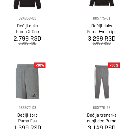
624858-01
685775-01
Dečiji duks
Dečiji duks
Puma X One
Puma Evostripe
2.799 RSD
Piece graphic
Full-Zip Hoodie
3.299 RSD
hoodie tr
Dk B
3.999 RSD
5.499 RSD
-30%
-30%
586972-03
685776-79
Dečiji šorc
Dečija trenerka
Puma Ess
donji deo Puma
Sweat Shorts B
1.399 RSD
Evostripe Pants
3.149 RSD