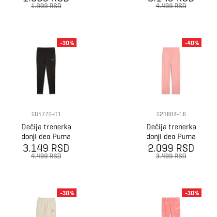
Dk B
1.999 RSD
4.499 RSD
-30%
-40%
685776-01
629888-18
Dečija trenerka
Dečija trenerka
donji deo Puma
donji deo Puma
Evostripe Pants
3.149 RSD
2.099 RSD
Butterfly vibe
Dk B
ribbed pants g
4.499 RSD
3.499 RSD
-30%
-30%