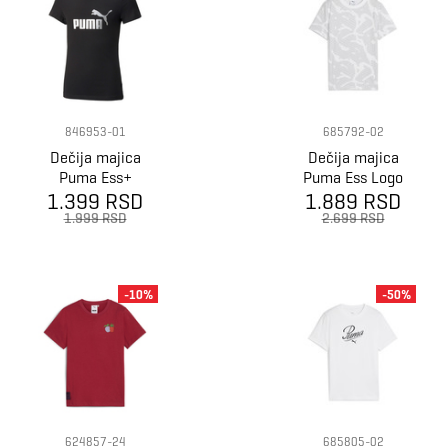
846953-01
685792-02
Dečija majica
Dečija majica
Puma Ess+
Puma Ess Logo
1.399 RSD
Logo Tee G
1.889 RSD
Lab Aop Tee B
1.999 RSD
2.699 RSD
-10%
-50%
624857-24
685805-02