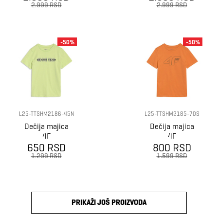
2.999 RSD
2.999 RSD
-50%
-50%
L25-TTSHM2186-45N
L25-TTSHM2185-70S
Dečija majica
Dečija majica
4F
4F
650 RSD
800 RSD
1.299 RSD
1.599 RSD
PRIKAŽI JOŠ PROIZVODA