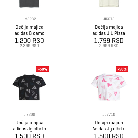
JM8232
JI6678
Dečija majica
Dečija majica
adidas B camo
adidas J L Pizza
1.200 RSD
box
1.799 RSD
Tee
2.399 RSD
2.999 RSD
-50%
-50%
JI6200
JC7710
Dečija majica
Dečija majica
adidas Jg clbrtn
Adidas Jg clbrtn
1.500 RSD
tee
1.500 RSD
tee