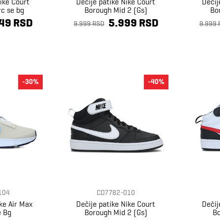
ike Court
Dečije patike Nike Court
Dečij
rc se bg
Borough Mid 2 (Gs)
Bo
49 RSD
5.999 RSD
9.999 RSD
9.999 
-30%
-40%
104
CD7782-010
ke Air Max
Dečije patike Nike Court
Dečij
e Bg
Borough Mid 2 (Gs)
Bo