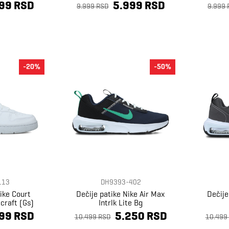
99 RSD
5.999 RSD
9.999 RSD
9.999 
-20%
-50%
113
DH9393-402
ike Court
Dečije patike Nike Air Max
Dečije
craft (Gs)
Intrlk Lite Bg
99 RSD
5.250 RSD
10.499 RSD
10.499