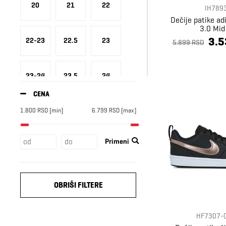
20
21
22
IH789
Dečije patike a
3.0 Mid
3.5
22-23
22.5
23
5.899 RSD
23-24
23.5
24
CENA
1.800
RSD
[min]
6.799
RSD
[max]
24-25
25
25-26
Primeni
25.5
26
26.5
27
27-28
27.5
OBRIŠI FILTERE
HF7307-
28
28-29
28.5