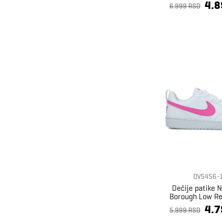
4.8
6.999 RSD
35
35-36
35.5
36
36-37
36.5
36 ⅔
37
37-38
37 ⅓
37.5
38
38-39
38.5
38 ⅔
DV5456-
39
39 ⅓
40
Dečije patike N
Borough Low Re
4.7
5.999 RSD
40.5
41