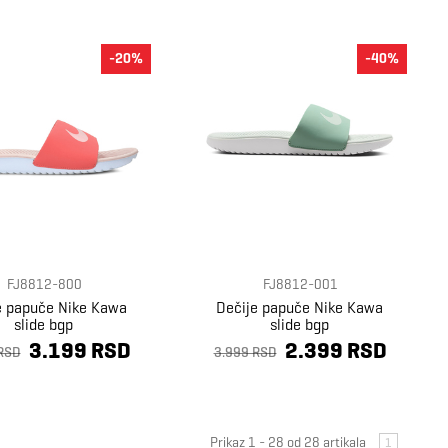
-20%
-40%
FJ8812-800
FJ8812-001
e papuče Nike Kawa
Dečije papuče Nike Kawa
slide bgp
slide bgp
3.199 RSD
2.399 RSD
RSD
3.999 RSD
Prikaz 1 - 28 od 28 artikala
1