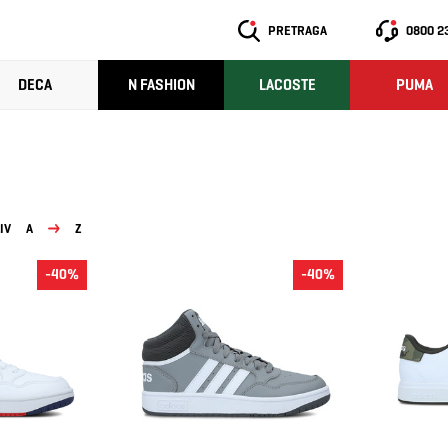
PRETRAGA
0800 2
DECA
N FASHION
LACOSTE
PUMA
IV
A
Z
-40%
-40%