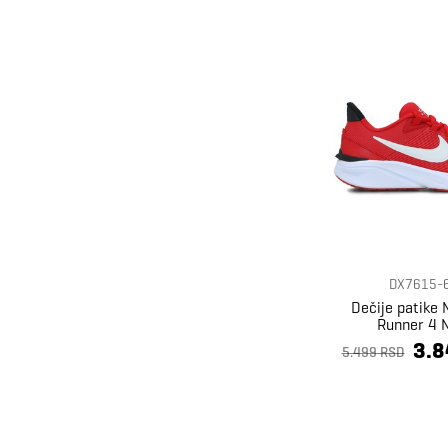
DX7615-
Dečije patike 
Runner 4 
3.8
5.499 RSD