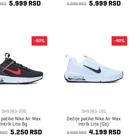
5.999 RSD
5.999 RSD
RSD
9.999 RSD
-50%
-40%
DH9393-200
DH9393-101
 patike Nike Air Max
Dečije patike Nike Air Max
Intrlk Lite Bg
Intrlk Lite (Gs)
5.250 RSD
4.199 RSD
 RSD
6.999 RSD