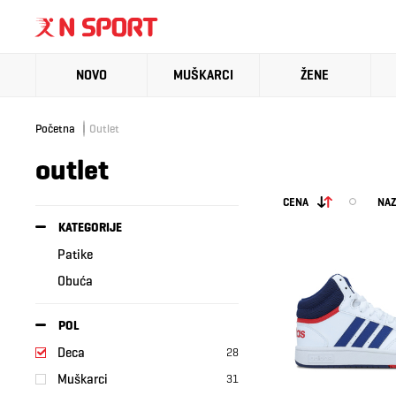
NOVO
MUŠKARCI
ŽENE
Početna
Outlet
outlet
CENA
NAZ
KATEGORIJE
Patike
Obuća
POL
Deca
28
Muškarci
31