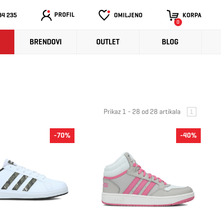
PROFIL
34 235
OMILJENO
KORPA
0
BRENDOVI
OUTLET
BLOG
Prikaz 1 - 28 od 28 artikala
1
-70%
-40%