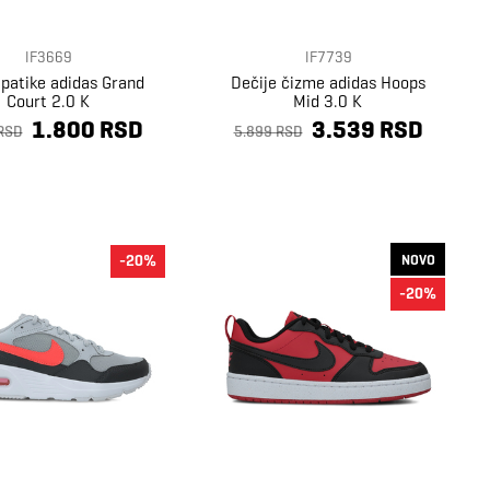
IF3669
IF7739
 patike adidas Grand
Dečije čizme adidas Hoops
Court 2.0 K
Mid 3.0 K
1.800 RSD
3.539 RSD
RSD
5.899 RSD
NOVO
-20%
-20%