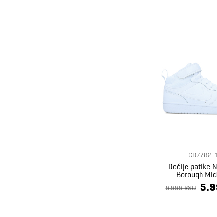
CD7782-
Dečije patike N
Borough Mid
5.9
9.999 RSD