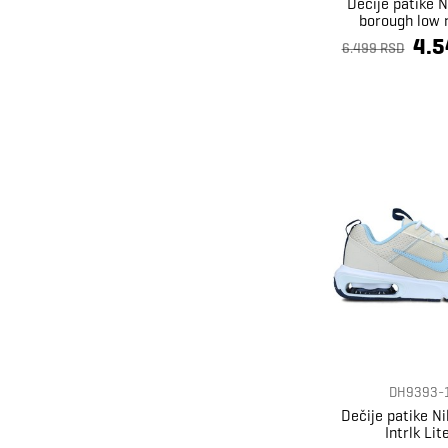
Dečije patike N
borough low 
4.5
6.499 RSD
29
29-30
29.5
30
30-31
30.5
31
31-32
31.5
32
32-33
32.5
33
33-34
33.5
DH9393-
34
34-35
34.5
Dečije patike Ni
Intrlk Lit