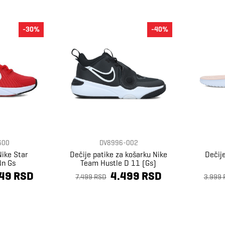
-30%
-40%
600
DV8996-002
Nike Star
Dečije patike za košarku Nike
Dečij
Nn Gs
Team Hustle D 11 (Gs)
49 RSD
4.499 RSD
7.499 RSD
3.999 