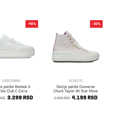
-40%
-30%
100210969
A12617C
je patike Reebok X
Dečije patike Converse
bie Club C Extra
Chuck Taylor All Star Move
Platform Gold Luxe
3.299 RSD
4.199 RSD
RSD
5.999 RSD