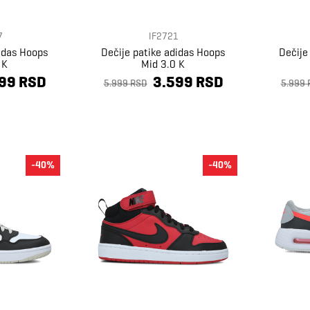
7
IF2721
didas Hoops
Dečije patike adidas Hoops
Dečije
 K
Mid 3.0 K
99 RSD
3.599 RSD
5.999 RSD
5.999 
-40%
-40%