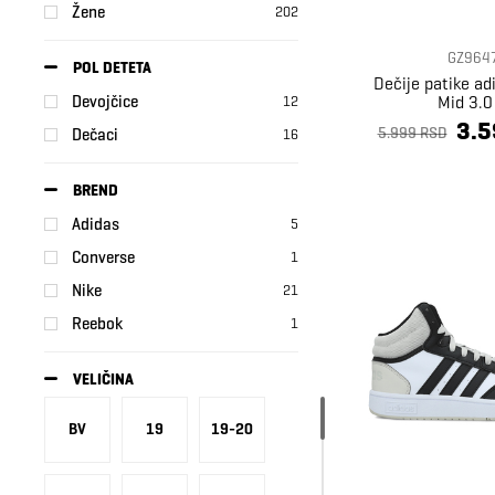
Žene
202
GZ964
POL DETETA
Dečije patike a
Mid 3.0
Devojčice
12
3.5
5.999 RSD
Dečaci
16
BREND
Adidas
5
Converse
1
Nike
21
Reebok
1
VELIČINA
BV
19
19-20