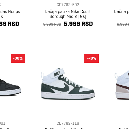
3
CD7782-602
didas Hoops
Dečije patike Nike Court
Dečije 
 K
Borough Mid 2 (Gs)
39 RSD
5.999 RSD
9.999 RSD
6.999 
-30%
-40%
001
CD7782-119