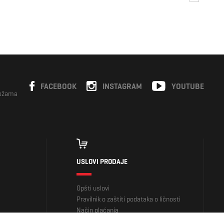
FACEBOOK
INSTAGRAM
YOUTUBE
režama
USLOVI PRODAJE
Opšti uslovi
Pravilnik o zaštiti podataka o ličnosti
Način plaćanja
Plaćanje na rate