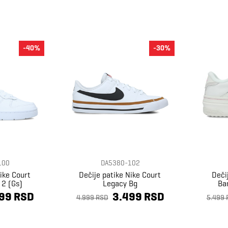
-40%
-30%
100
DA5380-102
ike Court
Dečije patike Nike Court
Deči
 2 (Gs)
Legacy Bg
Bar
99 RSD
3.499 RSD
4.999 RSD
5.499 