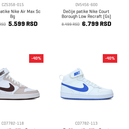
CZ5358-015
DV5456-600
patike Nike Air Max Sc
Dečije patike Nike Court
Bg
Borough Low Recraft (Gs)
5.599 RSD
6.799 RSD
RSD
8.499 RSD
-40%
-40%
CD7782-118
CD7782-113