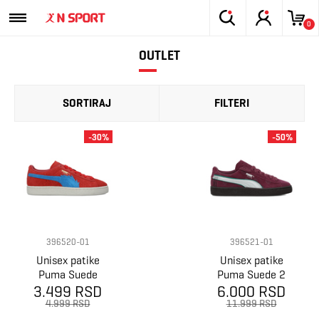
0
OUTLET
SORTIRAJ
FILTERI
-30%
-50%
396520-01
396521-01
Unisex patike
Unisex patike
Puma Suede
Puma Suede 2
3.499 RSD
one piece
6.000 RSD
one piece
4.999 RSD
11.999 RSD