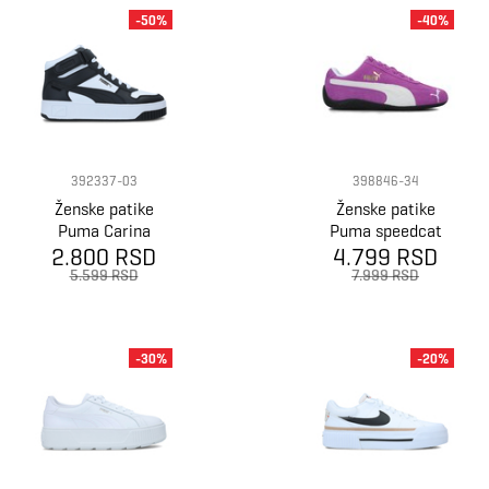
-50%
-40%
392337-03
398846-34
Ženske patike
Ženske patike
Puma Carina
Puma speedcat
2.800 RSD
Street Mid
4.799 RSD
og
5.599 RSD
7.999 RSD
-30%
-20%