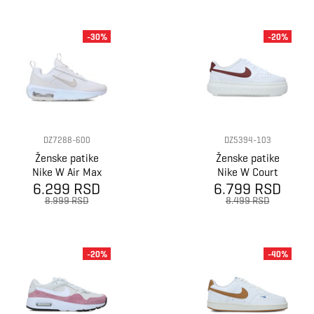
-30%
-20%
DZ7288-600
DZ5394-103
Ženske patike
Ženske patike
Nike W Air Max
Nike W Court
6.299 RSD
Intrlk Lite 2
6.799 RSD
Vision Alta Ltr
8.999 RSD
8.499 RSD
-20%
-40%