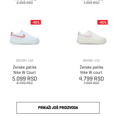
Lift Gfx 2
6.999 RSD
7.999 RSD
-40%
-40%
DZ5394-102
IB4480-133
Ženske patike
Ženske patike
Nike W Court
Nike W court
5.099 RSD
Vision Alta
vision alta trk3
4.799 RSD
8.499 RSD
7.999 RSD
PRIKAŽI JOŠ PROIZVODA