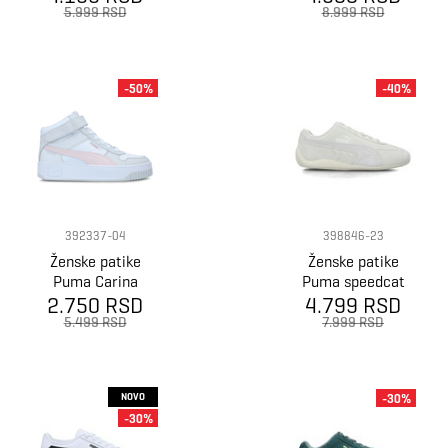
5.999 RSD
8.999 RSD
-50%
-40%
392337-04
398846-23
Ženske patike
Ženske patike
Puma Carina
Puma speedcat
2.750 RSD
Street Mid
4.799 RSD
og
5.499 RSD
7.999 RSD
NOVO
-30%
-30%