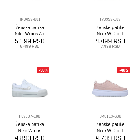
HM9452-001
FV9952-102
Ženske patike
Ženske patike
Nike Wmns Air
Nike W Court
5.199 RSD
Max Sc Vday
4.499 RSD
Vision Lo Nn
6.499 RSD
7.499 RSD
-30%
-40%
HQ2307-100
DM0113-600
Ženske patike
Ženske patike
Nike Wmns
Nike W Court
4.899 RSD
Court Legacy
4.799 RSD
Vision Alta Ltr