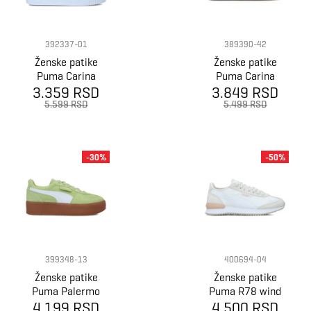
392337-01
389390-42
Ženske patike
Ženske patike
Puma Carina
Puma Carina
3.359 RSD
Street Mid
3.849 RSD
Street
5.599 RSD
5.499 RSD
-30%
-50%
399348-13
400694-04
Ženske patike
Ženske patike
Puma Palermo
Puma R78 wind
4.199 RSD
elevata wns
4.500 RSD
nylon