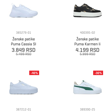
385279-01
400395-02
Ženske patike
Ženske patike
Puma Cassia Sl
Puma Karmen Ii
3.849 RSD
Idol Snake Chic
4.199 RSD
5.499 RSD
5.999 RSD
-40%
-30%
387212-01
389390-25