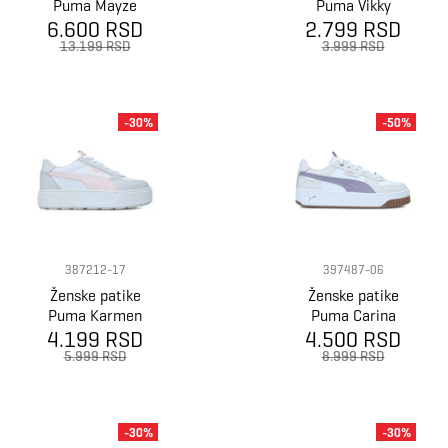
Puma Mayze
Puma Vikky
6.600 RSD
stack wns
2.799 RSD
Stacked L
13.199 RSD
3.999 RSD
-30%
-50%
387212-17
397487-06
Ženske patike
Ženske patike
Puma Karmen
Puma Carina
4.199 RSD
Rebelle
4.500 RSD
Street Lux
5.999 RSD
8.999 RSD
-30%
-30%