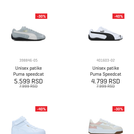
-30%
-40%
398846-05
401603-02
Unisex patike
Unisex patike
Puma speedcat
Puma Speedcat
5.599 RSD
og
4.799 RSD
lth
7.999 RSD
7.999 RSD
-40%
-30%