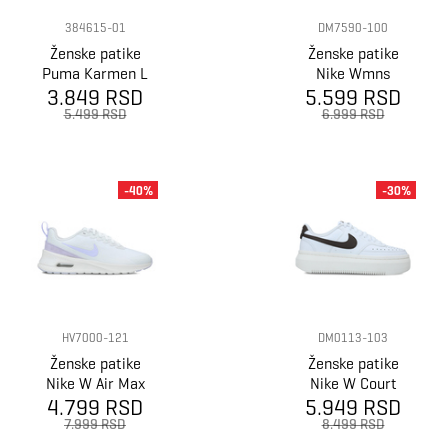
384615-01
DM7590-100
Ženske patike
Ženske patike
Puma Karmen L
Nike Wmns
3.849 RSD
5.599 RSD
Court Legacy
Lift
5.499 RSD
6.999 RSD
-40%
-30%
HV7000-121
DM0113-103
Ženske patike
Ženske patike
Nike W Air Max
Nike W Court
Nuaxis Se Xop2
4.799 RSD
5.949 RSD
Vision Alta Ltr
7.999 RSD
8.499 RSD