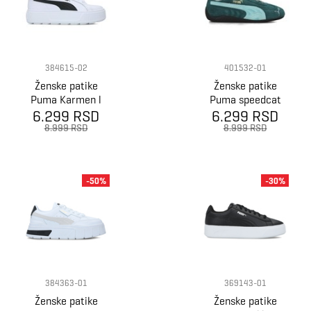
384615-02
401532-01
Ženske patike
Ženske patike
Puma Karmen l
Puma speedcat
6.299 RSD
the neverworn
6.299 RSD
8.999 RSD
8.999 RSD
-50%
-30%
384363-01
369143-01
Ženske patike
Ženske patike