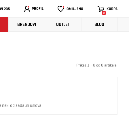
PROFIL
34 235
OMILJENO
KORPA
0
BRENDOVI
OUTLET
BLOG
Prikaz 1 - 0 od 0 artikala
 neki od zadatih uslova.