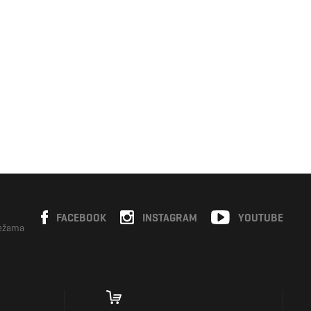
FACEBOOK
INSTAGRAM
YOUTUBE
režama