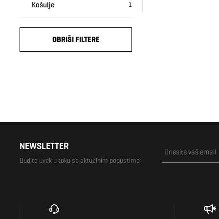
Košulje
1
Šorc
1
Kupaći
1
OBRIŠI FILTERE
Veš
48
Sako
0
Prsluk
12
Dresovi
8
Kaputi
0
Ski oprema
1
Aktivni veš
4
NEWSLETTER
Rolka
0
Budite uvek u toku sa aktuelnim popustima