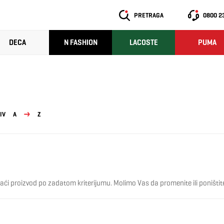
PRETRAGA
0800 2
DECA
N FASHION
LACOSTE
PUMA
IV
A
Z
ći proizvod po zadatom kriterijumu. Molimo Vas da promenite ili poništite