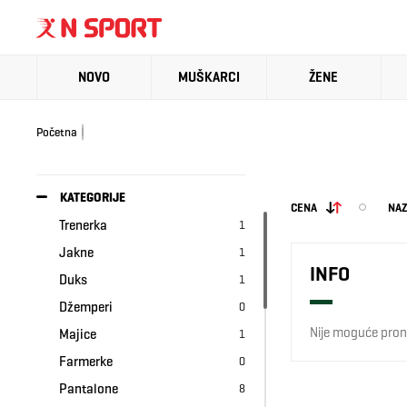
NOVO
MUŠKARCI
ŽENE
Početna
KATEGORIJE
CENA
NAZ
Trenerka
1
Jakne
1
INFO
Duks
1
Džemperi
0
Nije moguće prona
Majice
1
Farmerke
0
Pantalone
8