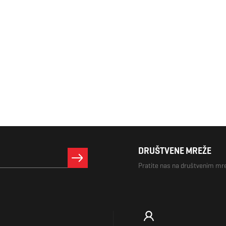
DRUŠTVENE MREŽE
Pratite nas na društvenim m