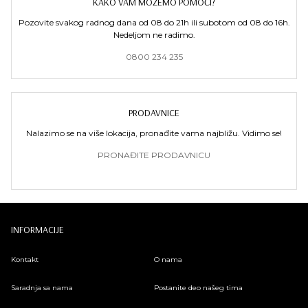
KAKO VAM MOŽEMO POMOĆI?
Pozovite svakog radnog dana od 08 do 21h ili subotom od 08 do 16h.
Nedeljom ne radimo.
0800 234 235
PRODAVNICE
Nalazimo se na više lokacija, pronađite vama najbližu. Vidimo se!
PRONAĐITE PRODAVNICU
INFORMACIJE
Kontakt
O nama
Saradnja sa nama
Postanite deo našeg tima