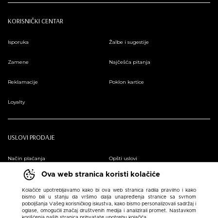
KORISNIČKI CENTAR
Isporuka
Žalbe i sugestije
Zamene
Najčešća pitanja
Reklamacije
Poklon kartice
Loyalty
USLOVI PRODAJE
Način plaćanja
Opšti uslovi
Ova web stranica koristi kolačiće
Plaćanje na rate
Pravilnik o zaštiti podataka o ličnosti
Kolačiće upotrebljavamo kako bi ova web stranica radila pravilno i kako
bismo bili u stanju da vršimo dalja unapređenja stranice sa svrhom
Sindikalna prodaja
poboljšanja Vašeg korisničkog iskustva, kako bismo personalizovali sadržaj i
oglase, omogućili značaj društvenih medija i analizirali promet. Nastavkom
korišćenja naših stranica prihvatate upotrebu kolačića.