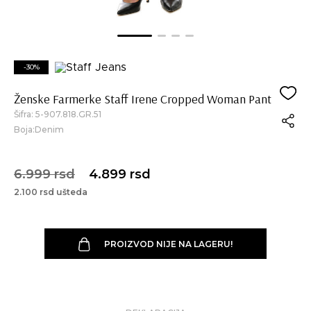
-30%
Ženske Farmerke Staff Irene Cropped Woman Pant
Šifra:
5-907.818.GR.51
Boja:Denim
6.999 rsd
4.899 rsd
2.100 rsd ušteda
PROIZVOD NIJE NA LAGERU!