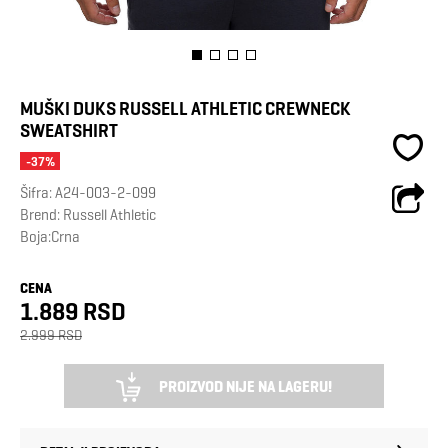
MUŠKI DUKS RUSSELL ATHLETIC CREWNECK
SWEATSHIRT
-37%
Šifra:
A24-003-2-099
Brend:
Russell Athletic
Boja:Crna
CENA
1.889 RSD
2.999 RSD
PROIZVOD NIJE NA LAGERU!