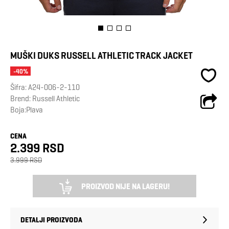
MUŠKI DUKS RUSSELL ATHLETIC TRACK JACKET
-40%
Šifra:
A24-006-2-110
Brend:
Russell Athletic
Boja:Plava
CENA
2.399 RSD
3.999 RSD
PROIZVOD NIJE NA LAGERU!
DETALJI PROIZVODA