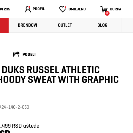
PROFIL
34 235
OMILJENO
KORPA
0
BRENDOVI
OUTLET
BLOG
PODELI
 DUKS RUSSEL ATHLETIC
HOODY SWEAT WITH GRAPHIC
: A24-140-2-050
1.499 RSD uštede