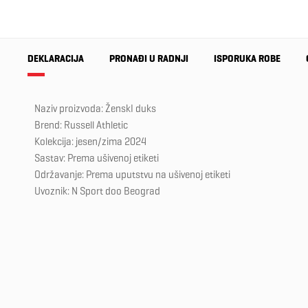
DEKLARACIJA
PRONAĐI U RADNJI
ISPORUKA ROBE
Naziv proizvoda: ŽenskI duks
Brend: Russell Athletic
Kolekcija: jesen/zima 2024
Sastav: Prema ušivenoj etiketi
Održavanje: Prema uputstvu na ušivenoj etiketi
Uvoznik: N Sport doo Beograd