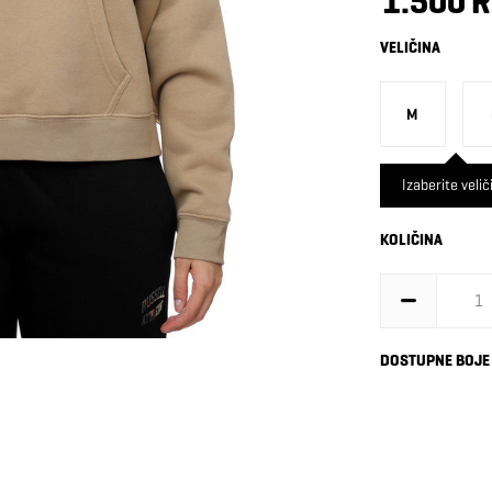
1.500 
VELIČINA
M
Izaberite velič
KOLIČINA
DOSTUPNE BOJE