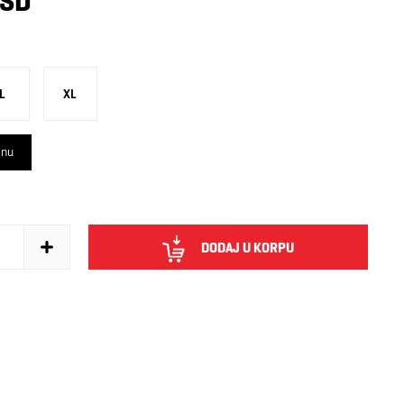
RSD
L
XL
inu
DODAJ U KORPU