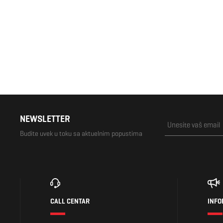
1.500 RSD
NEWSLETTER
Budite uvek u toku sa aktuelnim popustima
CALL CENTAR
INFO