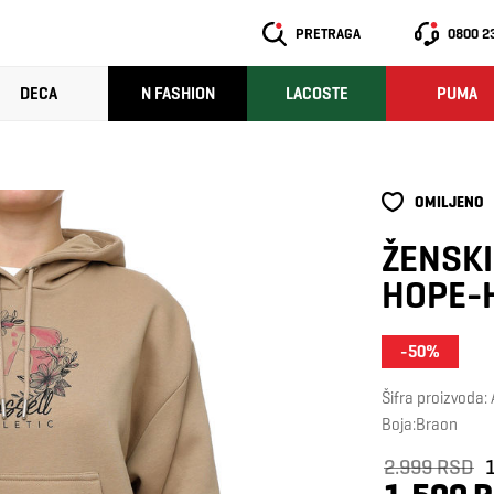
PRETRAGA
0800 2
DECA
N FASHION
LACOSTE
PUMA
OMILJENO
ŽENSKI
HOPE-
-50%
Šifra proizvoda
Boja:Braon
2.999 RSD