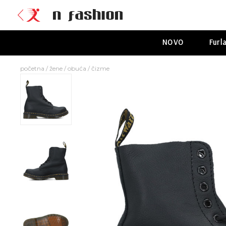
NOVO
Furl
početna
/
žene
/
obuća
/
čizme