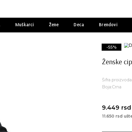
a
Muškarci
Žene
Deca
Brendovi
-55%
Ženske cip
Šifra proizvod
Boja:Crna
9.449 rsd
11.650 rsd uš