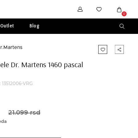
0
Outlet
Blog
ele Dr. Martens 1460 pascal
a: 13512006-VRG
21.099 rsd
teda