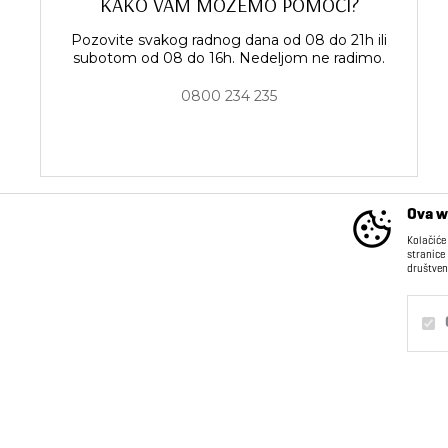
KAKO VAM MOŽEMO POMOĆI?
Pozovite svakog radnog dana od 08 do 21h ili
subotom od 08 do 16h. Nedeljom ne radimo.
0800 234 235
Ova w
Kolačiće
stranice
društven
INFORMACIJE
Kontakt
O nama
Obavezni
Trajni
Saradnja sa nama
Postanite deo našeg
Statistika
tima
Marketing