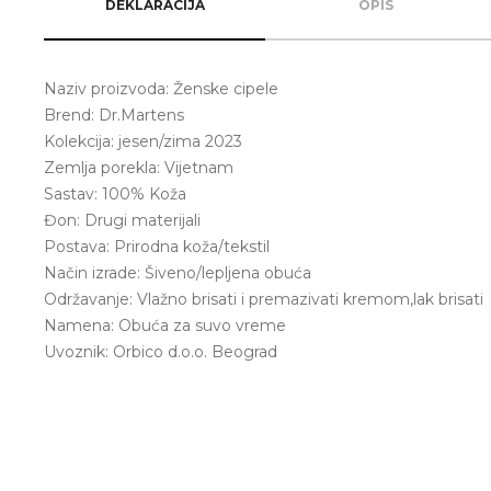
DEKLARACIJA
OPIS
Naziv proizvoda: Ženske cipele
Brend: Dr.Martens
Kolekcija: jesen/zima 2023
Zemlja porekla: Vijetnam
Sastav: 100% Koža
Đon: Drugi materijali
Postava: Prirodna koža/tekstil
Način izrade: Šiveno/lepljena obuća
Održavanje: Vlažno brisati i premazivati kremom,lak brisati
Namena: Obuća za suvo vreme
Uvoznik: Orbico d.o.o. Beograd