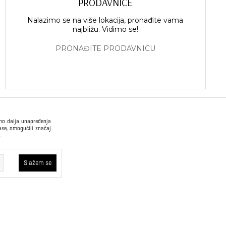
PRODAVNICE
Nalazimo se na više lokacija, pronađite vama
najbližu. Vidimo se!
PRONAĐITE PRODAVNICU
imo dalja unapređenja
ase, omogućili značaj
.
USLOVI PRODAJE
Slažem se
Način plaćanja
Opšti uslovi
kvi će ostati u
oristimo trajne
Plaćanje na rate
Pravilnik o zaštiti
 što korisniku
podataka o ličnosti
rajne kolačiće
oboljšamo web