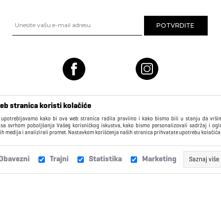
eb stranica koristi kolačiće
 upotrebljavamo kako bi ova web stranica radila pravilno i kako bismo bili u stanju da vrš
 sa svrhom poboljšanja Vašeg korisničkog iskustva, kako bismo personalizovali sadržaj i ogl
ih medija i analizirali promet. Nastavkom korišćenja naših stranica prihvatate upotrebu kolačića
KORISNIČKI CENTAR
Obavezni
Trajni
Statistika
Marketing
Saznaj više
Isporuka
Žalbe i sugestije
Ovi kolačići obično imaju datum isteka daleko u budućnosti i kao ta
Vašem pretraživaču, dok ne isteknu, ili dok ih ručno ne izbrišete. K
Zamene
Najčešća pitanja
kolačiće za funkcionalnosti kao što su “Ostanite prijavljeni”,
olakšava pristup kao registrovanom korisniku. Takođe, koristimo t
kako bismo bolje razumeli navike korisnika, da možemo da p