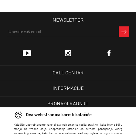
NEWSLETTER
CALL CENTAR
INFORMACIJE
PRONAĐI RADNJU
Ova web stranica koristi kolačiće
KORISNIČKI CENTAR
Kolačiće upotrebljavamo kako bi ova web stranica radila pravilno i kako bismo bili u
stanju da vršimo dalja unapređenja stranice sa svrhom poboljšanja Vašeg
korisničkog iskustva, kako bismo personalizovali sadržaj i oglase, omogućili značaj
USLOVI PRODAJE