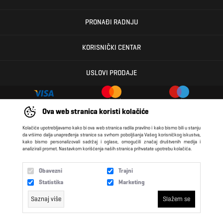
PRONAĐI RADNJU
KORISNIČKI CENTAR
USLOVI PRODAJE
Ova web stranica koristi kolačiće
Kolačiće upotrebljavamo kako bi ova web stranica radila pravilno i kako bismo bili u stanju
N SPORT 2026 created by
Enetel Solutions
da vršimo dalja unapređenja stranice sa svrhom poboljšanja Vašeg korisničkog iskustva,
kako bismo personalizovali sadržaj i oglase, omogućili značaj društvenih medija i
analizirali promet. Nastavkom korišćenja naših stranica prihvatate upotrebu kolačića.
Obavezni
Trajni
Statistika
Marketing
Saznaj više
Slažem se