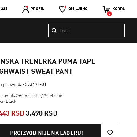
 235
PROFIL
OMILJENO
KORPA
0
ENSKA TRENERKA PUMA TAPE
IGHWAIST SWEAT PANT
ra proizvoda: 573491-01
 pamuk/25% poliester/7% elastin
ton Black
443 RSD
3.490 RSD
PROIZVOD NIJE NA LAGERU!