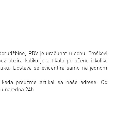
porudžbine, PDV je uračunat u cenu. Troškovi
 obzira koliko je artikala poručeno i koliko
oruku. Dostava se evidentira samo na jednom
 kada preuzme artikal sa naše adrese. Od
 u naredna 24h