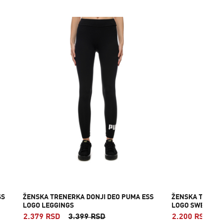
SS
ŽENSKA TRENERKA DONJI DEO PUMA ESS
ŽENSKA TRENER
LOGO LEGGINGS
LOGO SWEATPAN
2.379 RSD
3.399 RSD
2.200 RSD
5