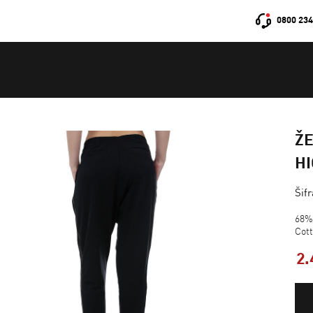
0800 234
Ž
H
Šif
68%
Cot
2.