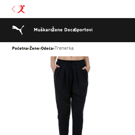
Muškarci
Žene
Deca
Sportovi
Trenerka
Početna
Žene
Odeća