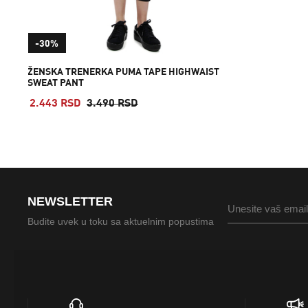
-30%
ŽENSKA TRENERKA PUMA TAPE HIGHWAIST
SWEAT PANT
2.443 RSD
3.490 RSD
NEWSLETTER
Budite uvek u toku sa aktuelnim popustima