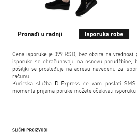
Pronađi u radnji
Isporuka robe
Cena isporuke je 399 RSD, bez obzira na vrednost 
isporuke se obračunavaju na osnovu porudžbine, bez
pošiljki se prosleđuje na adresu navedenu za isp
računu.
Kurirska služba D-Express će vam poslati SMS
momenta prijema poruke možete očekivati isporuku
SLIČNI PROIZVODI