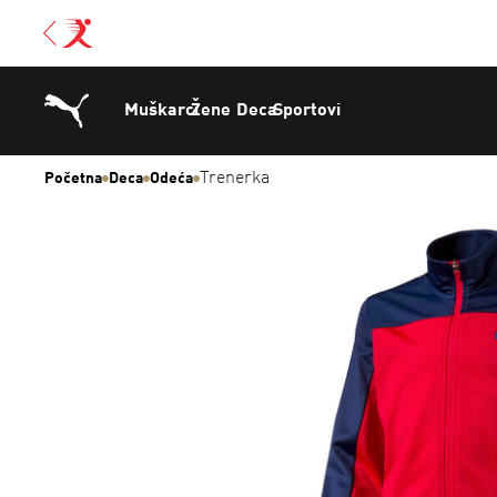
Muškarci
Žene
Deca
Sportovi
Trenerka
Početna
Deca
Odeća