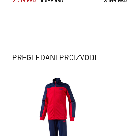
3.219 RSD
4.599 RSD
3.599 RSD
PREGLEDANI PROIZVODI