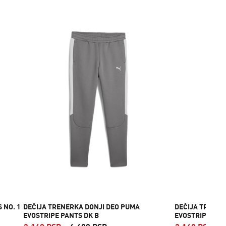
 NO. 1
DEČIJA TRENERKA DONJI DEO PUMA
DEČIJA TRENER
EVOSTRIPE PANTS DK B
EVOSTRIPE PAN