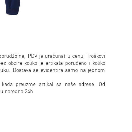
porudžbine, PDV je uračunat u cenu. Troškovi
 obzira koliko je artikala poručeno i koliko
oruku. Dostava se evidentira samo na jednom
 kada preuzme artikal sa naše adrese. Od
 u naredna 24h