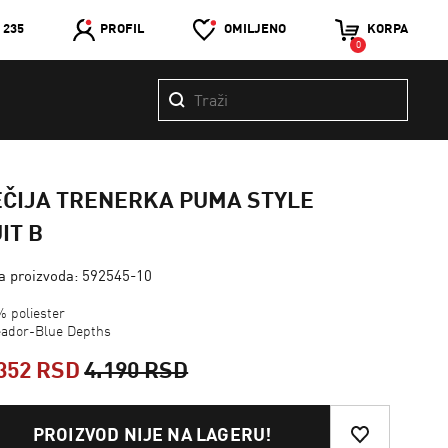
 235
PROFIL
OMILJENO
KORPA
0
EČIJA TRENERKA PUMA STYLE
IT B
ra proizvoda: 592545-10
% poliester
eador-Blue Depths
352 RSD
4.190 RSD
PROIZVOD NIJE NA LAGERU!