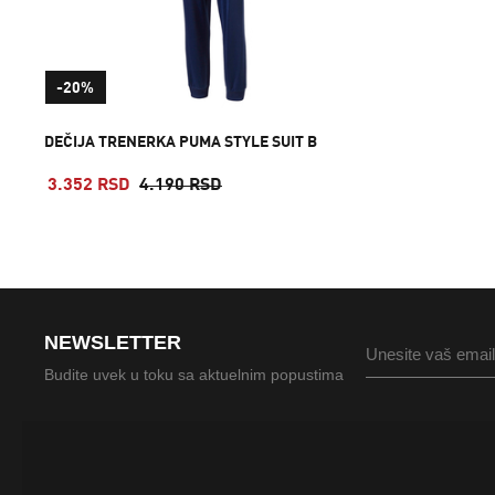
-20%
DEČIJA TRENERKA PUMA STYLE SUIT B
3.352 RSD
4.190 RSD
NEWSLETTER
Budite uvek u toku sa aktuelnim popustima