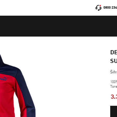
0800 234
D
SU
Šif
100
Tor
3.