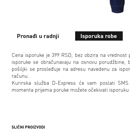
Pronađi u radnji
Isporuka robe
Cena isporuke je 399 RSD, bez obzira na vrednost 
isporuke se obračunavaju na osnovu porudžbine, bez
pošiljki se prosleđuje na adresu navedenu za isp
računu.
Kurirska služba D-Express će vam poslati SMS
momenta prijema poruke možete očekivati isporuku
SLIČNI PROIZVODI