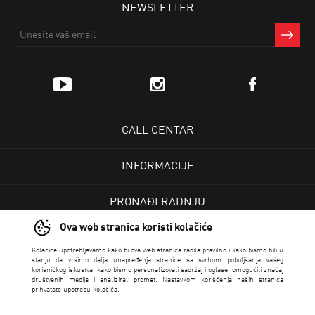
NEWSLETTER
CALL CENTAR
INFORMACIJE
PRONAĐI RADNJU
Ova web stranica koristi kolačiće
KORISNIČKI CENTAR
Kolačiće upotrebljavamo kako bi ova web stranica radila pravilno i kako bismo bili u
stanju da vršimo dalja unapređenja stranice sa svrhom poboljšanja Vašeg
korisničkog iskustva, kako bismo personalizovali sadržaj i oglase, omogućili značaj
USLOVI PRODAJE
društvenih medija i analizirali promet. Nastavkom korišćenja naših stranica
prihvatate upotrebu kolačića.