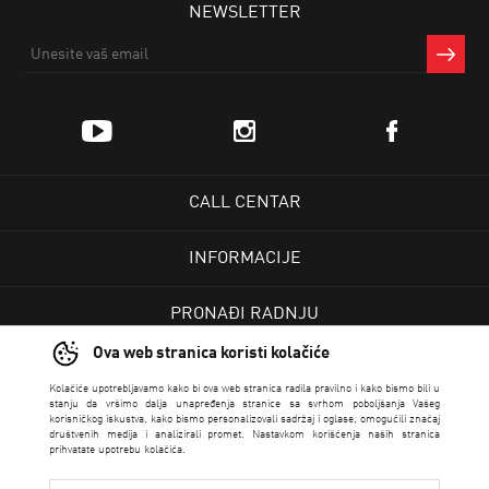
NEWSLETTER
CALL CENTAR
INFORMACIJE
PRONAĐI RADNJU
Ova web stranica koristi kolačiće
KORISNIČKI CENTAR
Kolačiće upotrebljavamo kako bi ova web stranica radila pravilno i kako bismo bili u
stanju da vršimo dalja unapređenja stranice sa svrhom poboljšanja Vašeg
korisničkog iskustva, kako bismo personalizovali sadržaj i oglase, omogućili značaj
USLOVI PRODAJE
društvenih medija i analizirali promet. Nastavkom korišćenja naših stranica
prihvatate upotrebu kolačića.