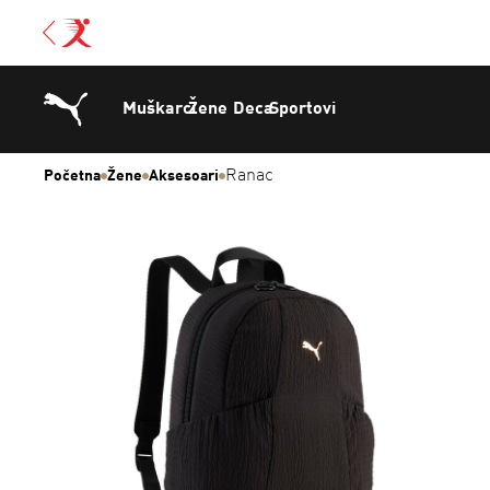
Muškarci
Žene
Deca
Sportovi
Ranac
Početna
Žene
Aksesoari