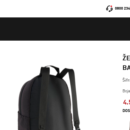
0800 234
Ž
B
Šif
Boj
4.
DOS