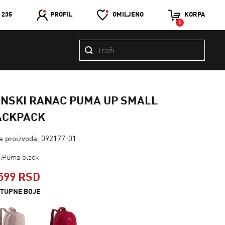
 235
PROFIL
OMILJENO
KORPA
0
ENSKI RANAC PUMA UP SMALL
ACKPACK
ra proizvoda: 092177-01
a:Puma black
599 RSD
TUPNE BOJE