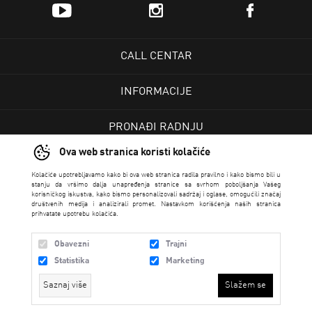
CALL CENTAR
INFORMACIJE
PRONAĐI RADNJU
Ova web stranica koristi kolačiće
KORISNIČKI CENTAR
Kolačiće upotrebljavamo kako bi ova web stranica radila pravilno i kako bismo bili u
stanju da vršimo dalja unapređenja stranice sa svrhom poboljšanja Vašeg
korisničkog iskustva, kako bismo personalizovali sadržaj i oglase, omogućili značaj
USLOVI PRODAJE
društvenih medija i analizirali promet. Nastavkom korišćenja naših stranica
prihvatate upotrebu kolačića.
Obavezni
Trajni
Statistika
Marketing
Saznaj više
Slažem se
N SPORT 2026 created by
Enetel Solutions