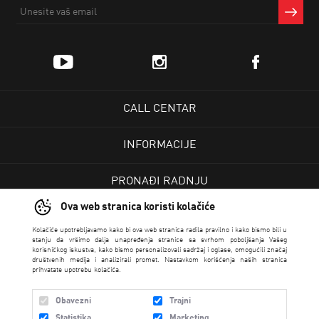
CALL CENTAR
INFORMACIJE
PRONAĐI RADNJU
Ova web stranica koristi kolačiće
KORISNIČKI CENTAR
Kolačiće upotrebljavamo kako bi ova web stranica radila pravilno i kako bismo bili u
stanju da vršimo dalja unapređenja stranice sa svrhom poboljšanja Vašeg
korisničkog iskustva, kako bismo personalizovali sadržaj i oglase, omogućili značaj
USLOVI PRODAJE
društvenih medija i analizirali promet. Nastavkom korišćenja naših stranica
prihvatate upotrebu kolačića.
Obavezni
Trajni
Statistika
Marketing