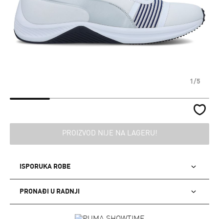
1/5
PROIZVOD NIJE NA LAGERU!
ISPORUKA ROBE
PRONAĐI U RADNJI