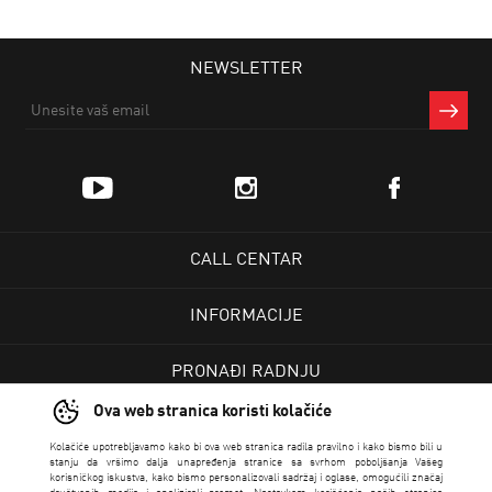
NEWSLETTER
CALL CENTAR
INFORMACIJE
PRONAĐI RADNJU
Ova web stranica koristi kolačiće
KORISNIČKI CENTAR
Kolačiće upotrebljavamo kako bi ova web stranica radila pravilno i kako bismo bili u
stanju da vršimo dalja unapređenja stranice sa svrhom poboljšanja Vašeg
korisničkog iskustva, kako bismo personalizovali sadržaj i oglase, omogućili značaj
USLOVI PRODAJE