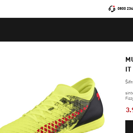
0800 234
MU
IT
Šif
sin
Fiz
3.