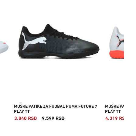
MUŠKE PATIKE ZA FUDBAL PUMA FUTURE 7
MUŠKE PATIKE 
PLAY TT
PLAY TT
3.840 RSD
9.599 RSD
4.319 RSD
7