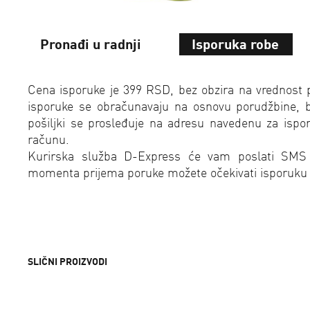
Pronađi u radnji
Isporuka robe
Cena isporuke je 399 RSD, bez obzira na vrednost 
isporuke se obračunavaju na osnovu porudžbine, bez
pošiljki se prosleđuje na adresu navedenu za isp
računu.
Kurirska služba D-Express će vam poslati SMS
momenta prijema poruke možete očekivati isporuku
SLIČNI PROIZVODI