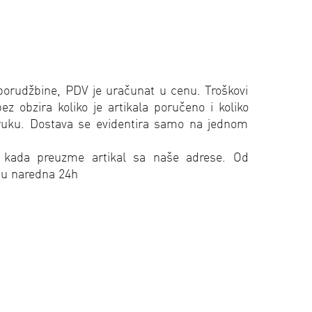
porudžbine, PDV je uračunat u cenu. Troškovi
 obzira koliko je artikala poručeno i koliko
oruku. Dostava se evidentira samo na jednom
 kada preuzme artikal sa naše adrese. Od
 u naredna 24h