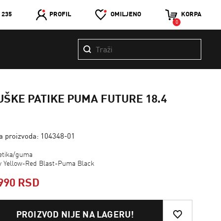
 235
PROFIL
OMILJENO
KORPA
0
ŠKE PATIKE PUMA FUTURE 18.4
ra proizvoda: 104348-01
tetika/guma
zy Yellow-Red Blast-Puma Black
990 RSD
PROIZVOD NIJE NA LAGERU!