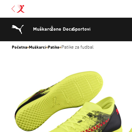
Muškarci
Žene
Deca
Sportovi
Patike za fudbal
Početna
Muškarci
Patike