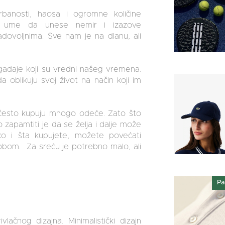
rbanosti, haosa i ogromne količine
ra ume da unese nemir i izazove
adovoljnima. Sve nam je na dlanu, ali
ogađaje koji su vredni našeg vremena.
 oblikuju svoj život na način koji im
i često kupuju mnogo odeće. Zato što
zapamtiti je da se želja i dalje može
ko i šta kupujete, možete povećati
obom. Za sreću je potrebno malo, ali
n
Pa
ačnog dizajna. Minimalistički dizajn