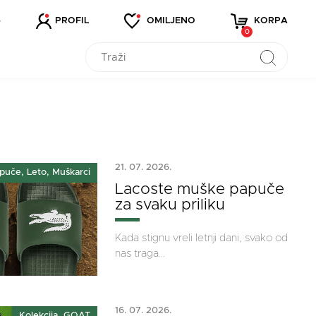
5
PROFIL
OMILJENO
KORPA
0
21. 07. 2026.
puče, Leto, Muškarci
Lacoste muške papuče
za svaku priliku
Kada stignu vreli letnji dani, svako od
nas traga...
16. 07. 2026.
Kolekcija, GOAT