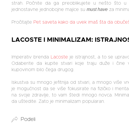
strah. Počnite da ga preoblikujete u nešto što u v
must have
jednostavne jednobojne majice su
za minim
Pročitajte
Pet saveta kako da uvek imaš šta da obuče
LACOSTE I MINIMALIZAM: ISTRAJNO
Imperativ brenda
Lacoste
je istrajnost, a to se upra
Odaberite da kupite stvari koje traju duže i čine 
kupovinom bilo čega drugog.
Iskustva su mnogo jefitnija od stvari, a mnogo više 
je mogućnost da se više fokusirate na fizičko i menta
na svoje zdravlje, to vam štedi mnogo novca. Minim
da uštedite. Zato je minimalizam popularan.
Podeli