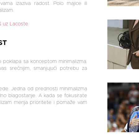
ama izaziva radost. Polo majice ili
alizam.
š uz Lacoste
.
ST
vo poklapa sa konceptom minimalizma.
vas srećnijim, smanjujući potrebu za
vrede. Jedna od prednosti minimalizma
lno blagostanje. A kada se fokusirate
alizam menja prioritete i pomaže vam