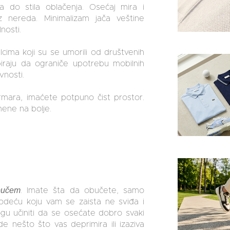
 do stila oblačenja. Osećaj mira i
z nereda. Minimalizam jača veštine
lnosti.
cima koji su se umorili od društvenih
 biraju da ograniče upotrebu mobilnih
ivnosti.
ormara, imaćete potpuno čist prostor.
mene na bolje.
bučem
. Imate šta da obučete, samo
deću koju vam se zaista ne sviđa i
ogu učiniti da se osećate dobro svaki
 nešto što vas deprimira ili izaziva