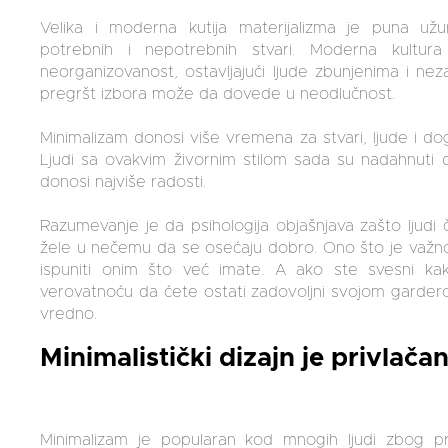
Velika i moderna kutija materijalizma je puna užu
potrebnih i nepotrebnih stvari. Moderna kultu
neorganizovanost, ostavljajući ljude zbunjenima i nez
pregršt izbora može da dovede u neodlučnost.
Minimalizam donosi više vremena za stvari, ljude i d
Ljudi sa ovakvim živornim stilom sada su nadahnuti da
donosi najviše radosti.
Razumevanje je da psihologija objašnjava zašto ljud
žele u nečemu da se osećaju dobro. Ono što je važno 
ispuniti onim što već imate. A ako ste svesni ka
verovatnoću da ćete ostati zadovoljni svojom garder
vredno.
Minimalistički dizajn je privlača
Minimalizam je popularan kod mnogih ljudi zbog privl