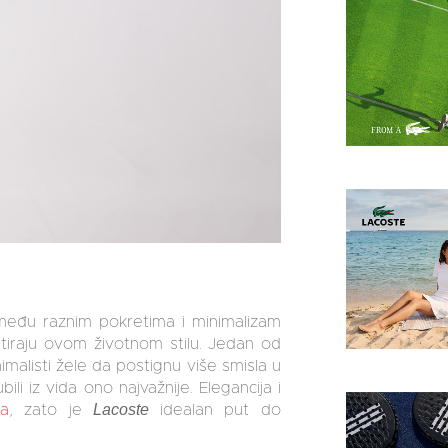
među raznim pokretima i minimalizam
vitiraju ovom životnom stilu. Jedan od
imalisti žele da postignu više smisla u
i iz vida ono najvažnije. Elegancija i
Lacoste
ma
, zato je
idealan put do