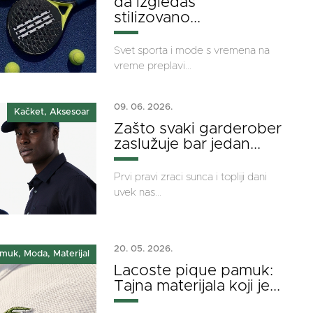
da izgledaš
stilizovano...
Svet sporta i mode s vremena na
vreme preplavi...
09. 06. 2026.
Kačket, Aksesoar
Zašto svaki garderober
zaslužuje bar jedan...
Prvi pravi zraci sunca i topliji dani
uvek nas...
20. 05. 2026.
muk, Moda, Materijal
Lacoste pique pamuk:
Tajna materijala koji je...