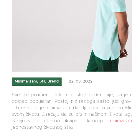
Minimalizam, Stil, Brend
22. 03. 2022.
Svet se promenio tokom poslednje decenije, pa je 
postao popularan. Postoji niz razloga zašto ljudi gra
njih jeste da je minimalizam dao ljudima na značaju. Min
svom životu. Osećaju da su brzim načinom života izgubil
istrajnost se idealno uklapa u koncept
minimaliz
jednostavnog životnog stila.