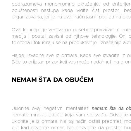
podrazumeva monohromno okruženje, od enterijera
opuštenosti nastupa kada vidite čist prostor, be
organizovanja, jer je na ovaj način jasniji pogled na oko
Ovaj koncept je verovatno posebno privlačan milenijal
medija i postali zavisni od njihove tehnologije. Oni
telefona i fokusiraju se na produktivnije i značajnije akt
Hajde, izvadite sve iz ormara. Kada sve izvadite iz 
Biće to prijatan prizor koji vas može nadahnuti na pro
NEMAM ŠTA DA OBUČEM
nemam šta da o
Uklonite ovaj negativni mentalitet:
nemate mnogo odeće koja vam se sviđa. Odvojite o
uklonite je iz ormara. Na taj način ostali predmeti m
put kad otvorite ormar. Ne dozvolite da prostor bude