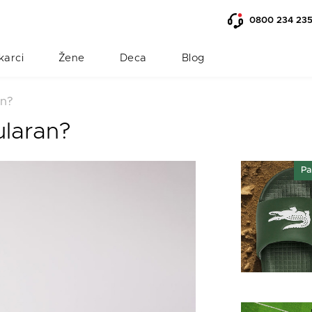
0800 234 23
karci
Žene
Deca
Blog
an?
ularan?
Pa