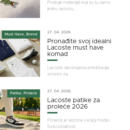
Postoje materijali koji su tu samo
jednu sezonu,...
27. 04. 2026.
Must Have, Brend
Pronađite svoj idealni
Lacoste must have
komad
Lacoste decenijama predstavlja
sinonim za...
27. 04. 2026.
Patike, Proleće
Lacoste patike za
proleće 2026
Proleće je sezona u kojoj moda i
funkcionalnost...