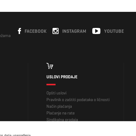
FACEBOOK
INSTAGRAM
YOUTUBE
režama
USLOVI PRODAJE
Opšti uslovi
Pravilnik o zaštiti podataka o ličnosti
Način plaćanja
Plaćanje na rate
Sindikalna prodaja
imo dalja unapređenja