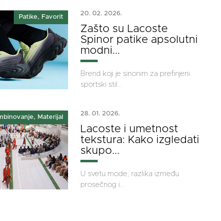
20. 02. 2026.
Patike, Favorit
Zašto su Lacoste
Spinor patike apsolutni
modni...
Brend koji je sinonim za prefinjeni
sportski stil...
28. 01. 2026.
binovanje, Materijal
Lacoste i umetnost
tekstura: Kako izgledati
skupo...
U svetu mode, razlika između
prosečnog i...