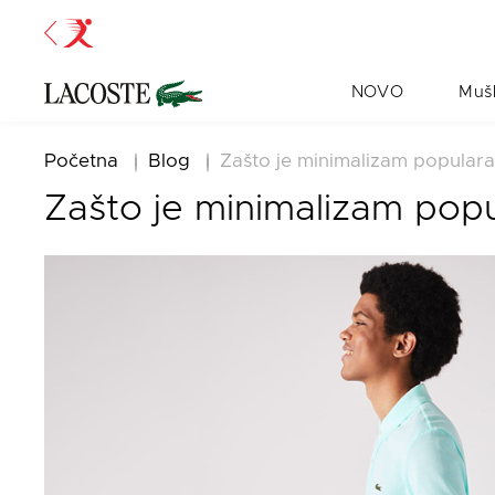
NOVO
Muš
Početna
Blog
Zašto je minimalizam popular
Zašto je minimalizam pop