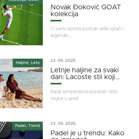
Novak Đoković GOAT
kolekcija
U svetu sporta postoje veliki igrači i
legende,...
23. 06. 2026.
Haljine, Leto
Letnje haljine za svaki
dan: Lacoste stil koji...
Kada temperatura poraste i leto
stigne u grad,...
23. 06. 2026.
Padel, Trend
Padel je u trendu: Kako