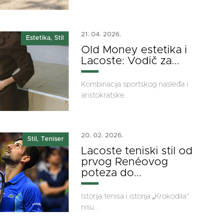
21. 04. 2026.
Estetika, Stil
Old Money estetika i
Lacoste: Vodič za...
Kombinacija sportskog nasleđa i
aristokratske...
20. 02. 2026.
Stil, Teniser
Lacoste teniski stil od
prvog Renéovog
poteza do...
Istorija tenisa i istorija „Krokodila“
nisu...