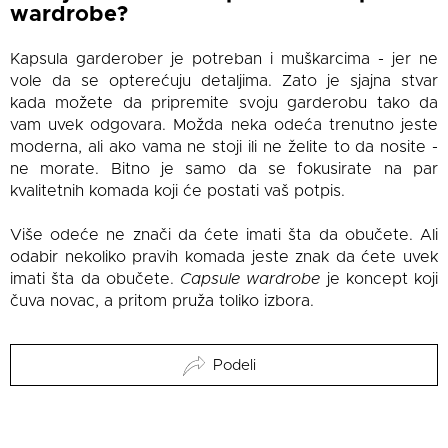
wardrobe?
Kapsula garderober je potreban i muškarcima - jer ne
vole da se opterećuju detaljima. Zato je sjajna stvar
kada možete da pripremite svoju garderobu tako da
vam uvek odgovara. Možda neka odeća trenutno jeste
moderna, ali ako vama ne stoji ili ne želite to da nosite -
ne morate. Bitno je samo da se fokusirate na par
kvalitetnih komada koji će postati vaš potpis.
Više odeće ne znači da ćete imati šta da obučete. Ali
odabir nekoliko pravih komada jeste znak da ćete uvek
imati šta da obučete.
Capsule wardrobe
je koncept koji
čuva novac, a pritom pruža toliko izbora.
Podeli