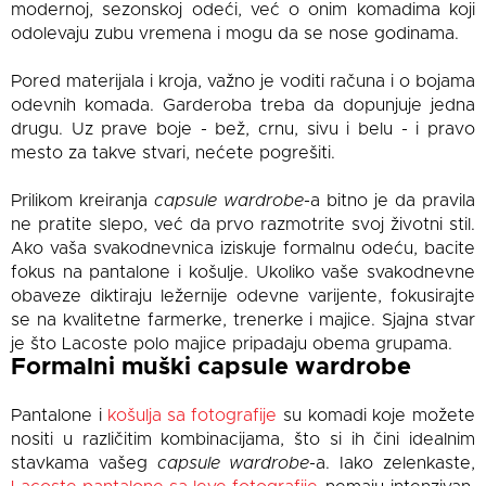
modernoj, sezonskoj odeći, već o onim komadima koji
odolevaju zubu vremena i mogu da se nose godinama.
Pored materijala i kroja, važno je voditi računa i o bojama
odevnih komada. Garderoba treba da dopunjuje jedna
drugu. Uz prave boje - bež, crnu, sivu i belu - i pravo
mesto za takve stvari, nećete pogrešiti.
Prilikom kreiranja
capsule wardrobe
-a bitno je da pravila
ne pratite slepo, već da prvo razmotrite svoj životni stil.
Ako vaša svakodnevnica iziskuje formalnu odeću, bacite
fokus na pantalone i košulje. Ukoliko vaše svakodnevne
obaveze diktiraju ležernije odevne varijente, fokusirajte
se na kvalitetne farmerke, trenerke i majice. Sjajna stvar
je što Lacoste polo majice pripadaju obema grupama.
Formalni muški capsule wardrobe
Pantalone i
košulja sa fotografije
su komadi koje možete
nositi u različitim kombinacijama, što si ih čini idealnim
stavkama vašeg
capsule wardrobe
-a. Iako zelenkaste,