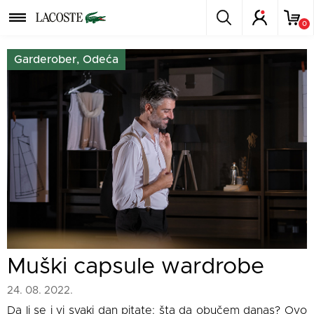
0
Garderober, Odeća
Muški capsule wardrobe
24. 08. 2022.
Da li se i vi svaki dan pitate: šta da obučem danas? Ovo