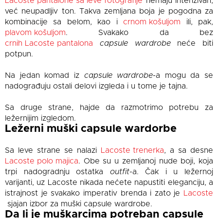
Lacoste pantalone sa leve fotografije
nemaju intenzivan,
već neupadljiv ton. Takva zemljana boja je pogodna za
kombinacije sa belom, kao i
crnom košuljom
ili, pak,
plavom košuljom
. Svakako da bez
crnih Lacoste pantalona
capsule wardrobe
neće biti
potpun.
Na jedan komad iz
capsule wardrobe
-a mogu da se
nadograđuju ostali delovi izgleda i u tome je tajna.
Sa druge strane, hajde da razmotrimo potrebu za
ležernijim izgledom.
Ležerni muški capsule wardorbe
Sa leve strane se nalazi
Lacoste trenerka
, a sa desne
Lacoste polo majica
. Obe su u zemljanoj nude boji, koja
trpi nadogradnju ostatka
outfit
-a. Čak i u ležernoj
varijanti, uz Lacoste nikada nećete napustiti eleganciju, a
istrajnost je svakako imperativ brenda i zato je
Lacoste
sjajan izbor za muški capsule wardrobe.
Da li je muškarcima potreban capsule