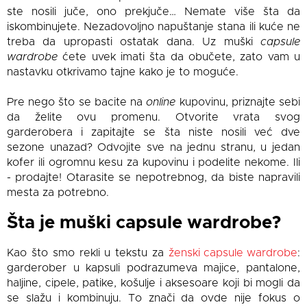
ste nosili juče, ono prekjuče… Nemate više šta da
iskombinujete. Nezadovoljno napuštanje stana ili kuće ne
treba da upropasti ostatak dana. Uz muški
capsule
wardrobe
ćete uvek imati šta da obučete, zato vam u
nastavku otkrivamo tajne kako je to moguće.
Pre nego što se bacite na
online
kupovinu, priznajte sebi
da želite ovu promenu. Otvorite vrata svog
garderobera i zapitajte se šta niste nosili već dve
sezone unazad? Odvojite sve na jednu stranu, u jedan
kofer ili ogromnu kesu za kupovinu i podelite nekome. Ili
- prodajte! Otarasite se nepotrebnog, da biste napravili
mesta za potrebno.
Šta je muški capsule wardrobe?
Kao što smo rekli u tekstu za
ženski capsule wardrobe
:
garderober u kapsuli podrazumeva majice, pantalone,
haljine, cipele, patike, košulje i aksesoare koji bi mogli da
se slažu i kombinuju. To znači da ovde nije fokus o