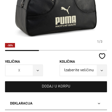
1/3
-50%
VELIČINA
KOLIČINA
X
DODAJ U KORPU
DEKLARACIJA