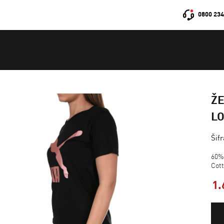
0800 234
Ž
LO
Šif
60%
Cot
1.