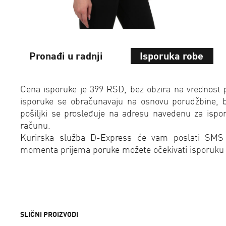
Pronađi u radnji
Isporuka robe
Cena isporuke je 399 RSD, bez obzira na vrednost 
isporuke se obračunavaju na osnovu porudžbine, bez
pošiljki se prosleđuje na adresu navedenu za isp
računu.
Kurirska služba D-Express će vam poslati SMS
momenta prijema poruke možete očekivati isporuku
SLIČNI PROIZVODI