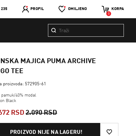
 235
PROFIL
OMILJENO
KORPA
0
ENSKA MAJICA PUMA ARCHIVE
GO TEE
ra proizvoda: 572905-61
 pamuk/40% modal
ton Black
672 RSD
2.090 RSD
PROIZVOD NIJE NA LAGERU!