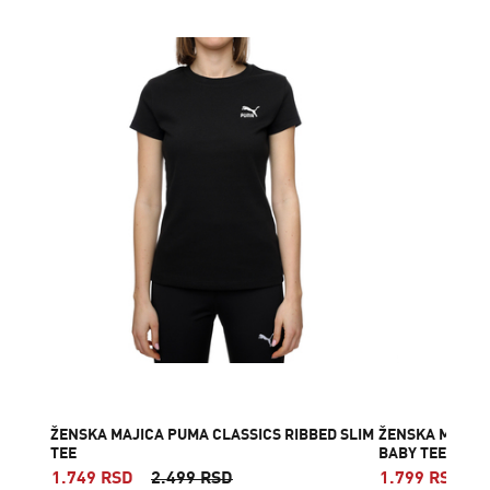
ŽENSKA MAJICA PUMA CLASSICS RIBBED SLIM
ŽENSKA MAJICA
TEE
BABY TEE
1.749 RSD
2.499 RSD
1.799 RSD
2