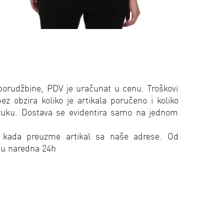
porudžbine, PDV je uračunat u cenu. Troškovi
 obzira koliko je artikala poručeno i koliko
oruku. Dostava se evidentira samo na jednom
 kada preuzme artikal sa naše adrese. Od
 u naredna 24h