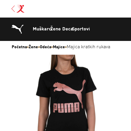
Muškarci
Žene
Deca
Sportovi
Majica kratkih rukava
Početna
Žene
Odeća
Majice