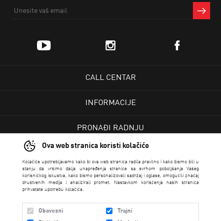
CALL CENTAR
INFORMACIJE
PRONAĐI RADNJU
Ova web stranica koristi kolačiće
KORISNIČKI CENTAR
Kolačiće upotrebljavamo kako bi ova web stranica radila pravilno i kako bismo bili u
stanju da vršimo dalja unapređenja stranice sa svrhom poboljšanja Vašeg
korisničkog iskustva, kako bismo personalizovali sadržaj i oglase, omogućili značaj
USLOVI PRODAJE
društvenih medija i analizirali promet. Nastavkom korišćenja naših stranica
prihvatate upotrebu kolačića.
Obavezni
Trajni