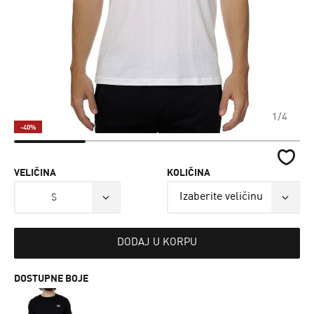
1/4
-40%
VELIČINA
KOLIČINA
S
DODAJ U KORPU
DOSTUPNE BOJE