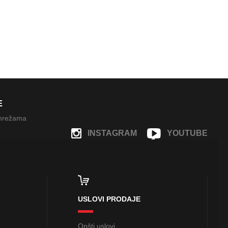
E
 mrežama
INSTAGRAM
YOUTUBE
FACEBOOK
USLOVI PRODAJE
Opšti uslovi