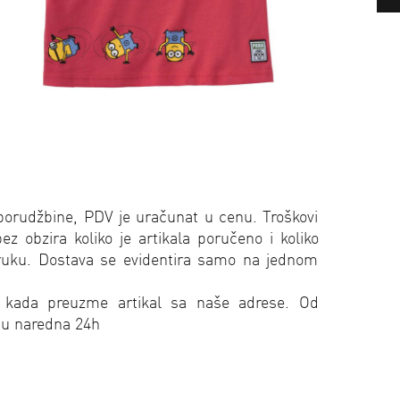
porudžbine, PDV je uračunat u cenu. Troškovi
 obzira koliko je artikala poručeno i koliko
oruku. Dostava se evidentira samo na jednom
 kada preuzme artikal sa naše adrese. Od
 u naredna 24h