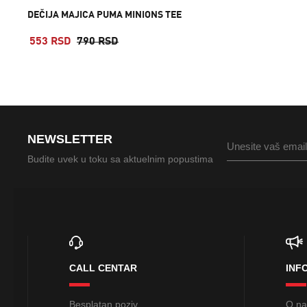
DEČIJA MAJICA PUMA MINIONS TEE
553 RSD
790 RSD
NEWSLETTER
Budite uvek u toku sa aktuelnim popustima
CALL CENTAR
INF
Besplatan poziv.
O n