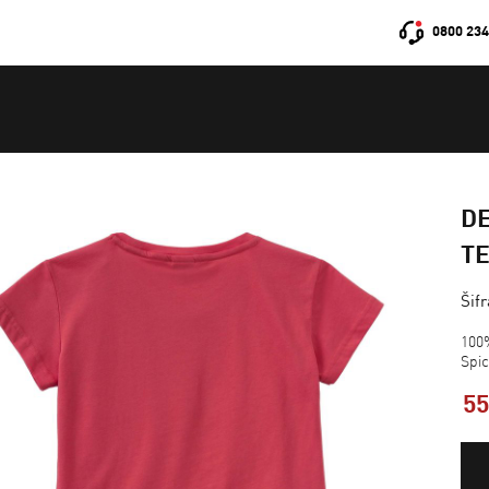
0800 234
DE
T
Šif
100
Spi
5