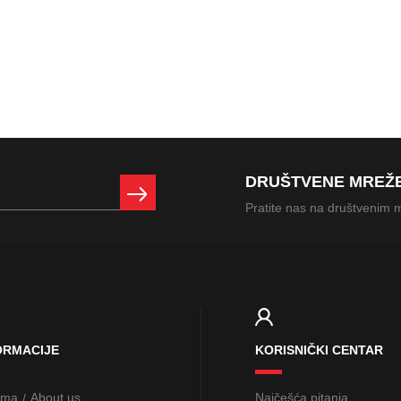
DRUŠTVENE MREŽ
Pratite nas na društvenim
ORMACIJE
KORISNIČKI CENTAR
ama
About us
Najčešća pitanja
/