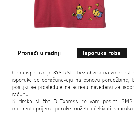
Pronađi u radnji
Isporuka robe
Cena isporuke je 399 RSD, bez obzira na vrednost 
isporuke se obračunavaju na osnovu porudžbine, bez
pošiljki se prosleđuje na adresu navedenu za isp
računu.
Kurirska služba D-Express će vam poslati SMS
momenta prijema poruke možete očekivati isporuku