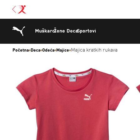
Muškarci
Žene
Deca
Sportovi
Majica kratkih rukava
Početna
Deca
Odeća
Majice