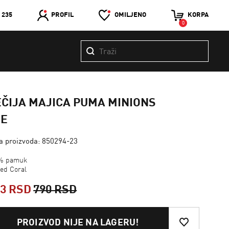
 235
PROFIL
OMILJENO
KORPA
0
ČIJA MAJICA PUMA MINIONS
EE
ra proizvoda: 850294-23
% pamuk
ced Coral
53 RSD
790 RSD
PROIZVOD NIJE NA LAGERU!