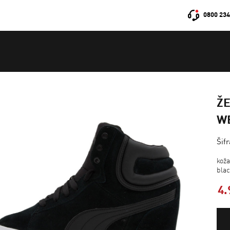
0800 234
ŽE
W
Šif
kož
bla
4.