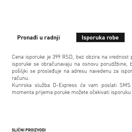
Pronađi u radnji
Isporuka robe
Cena isporuke je 399 RSD, bez obzira na vrednost 
isporuke se obračunavaju na osnovu porudžbine, bez
pošiljki se prosleđuje na adresu navedenu za isp
računu.
Kurirska služba D-Express će vam poslati SMS
momenta prijema poruke možete očekivati isporuku
SLIČNI PROIZVODI