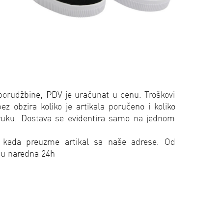
porudžbine, PDV je uračunat u cenu. Troškovi
 obzira koliko je artikala poručeno i koliko
oruku. Dostava se evidentira samo na jednom
 kada preuzme artikal sa naše adrese. Od
 u naredna 24h