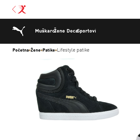
Muškarci
Žene
Deca
Sportovi
Lifestyle patike
Početna
Žene
Patike