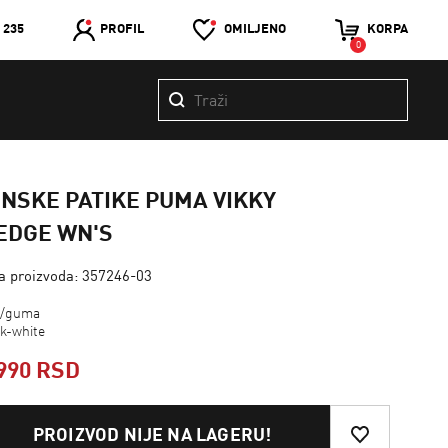
 235
PROFIL
OMILJENO
KORPA
0
NSKE PATIKE PUMA VIKKY
EDGE WN'S
ra proizvoda: 357246-03
a/guma
ck-white
990 RSD
PROIZVOD NIJE NA LAGERU!