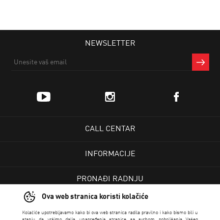
NEWSLETTER
CALL CENTAR
INFORMACIJE
PRONAĐI RADNJU
Ova web stranica koristi kolačiće
KORISNIČKI CENTAR
Kolačiće upotrebljavamo kako bi ova web stranica radila pravilno i kako bismo bili u
stanju da vršimo dalja unapređenja stranice sa svrhom poboljšanja Vašeg