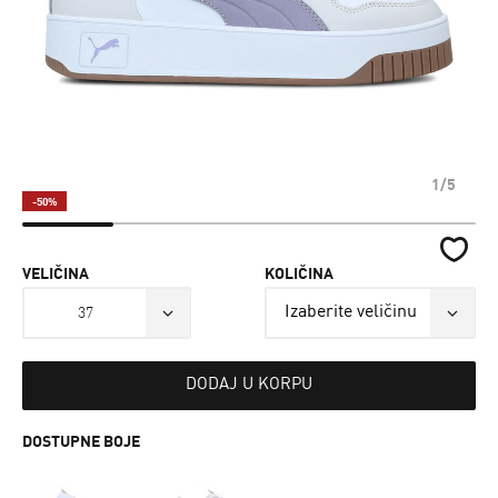
1/5
-50%
VELIČINA
KOLIČINA
37
DODAJ U KORPU
DOSTUPNE BOJE