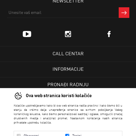
NEWSLETTER
CALL CENTAR
INFORMACIJE
PRONAĐI RADNJU
Ova web stranica koristi kolačiće
KORISNIČKI CENTAR
Kolačiće upotrebljavamo kako bi ova web stranica radila pravilno i kako bismo bili u
stanju da vršimo dalja unapređenja stranice sa svrhom poboljšanja Vašeg
korisničkog iskustva, kako bismo personalizovali sadržaj i oglase, omogućili značaj
USLOVI PRODAJE
društvenih medija i analizirali promet. Nastavkom korišćenja naših stranica
prihvatate upotrebu kolačića.