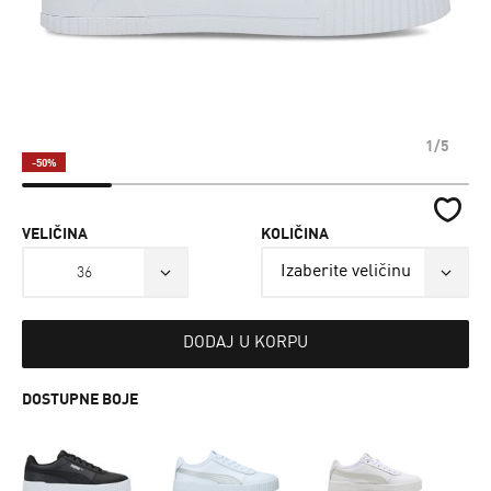
1/5
-50%
VELIČINA
KOLIČINA
36
DODAJ U KORPU
DOSTUPNE BOJE