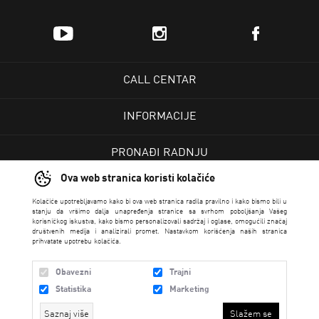
CALL CENTAR
INFORMACIJE
PRONAĐI RADNJU
Ova web stranica koristi kolačiće
KORISNIČKI CENTAR
Kolačiće upotrebljavamo kako bi ova web stranica radila pravilno i kako bismo bili u
stanju da vršimo dalja unapređenja stranice sa svrhom poboljšanja Vašeg
korisničkog iskustva, kako bismo personalizovali sadržaj i oglase, omogućili značaj
USLOVI PRODAJE
društvenih medija i analizirali promet. Nastavkom korišćenja naših stranica
prihvatate upotrebu kolačića.
Obavezni
Trajni
Statistika
Marketing
Saznaj više
Slažem se