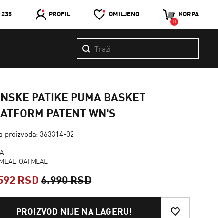
 235
PROFIL
OMILJENO
KORPA
0
ENSKE PATIKE PUMA BASKET
LATFORM PATENT WN'S
ra proizvoda: 363314-02
A
MEAL-OATMEAL
592 RSD
6.990 RSD
PROIZVOD NIJE NA LAGERU!