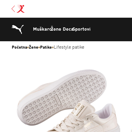
Muškarci
Žene
Deca
Sportovi
Lifestyle patike
Početna
Žene
Patike