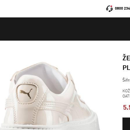
0800 234
Ž
P
Šif
KOŽ
OAT
5.