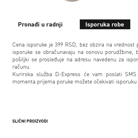
Pronađi u radnji
Isporuka robe
Cena isporuke je 399 RSD, bez obzira na vrednost 
isporuke se obračunavaju na osnovu porudžbine, bez
pošiljki se prosleđuje na adresu navedenu za isp
računu.
Kurirska služba D-Express će vam poslati SMS
momenta prijema poruke možete očekivati isporuku
SLIČNI PROIZVODI