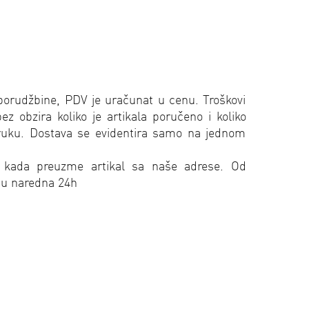
porudžbine, PDV je uračunat u cenu. Troškovi
 obzira koliko je artikala poručeno i koliko
oruku. Dostava se evidentira samo na jednom
 kada preuzme artikal sa naše adrese. Od
 u naredna 24h