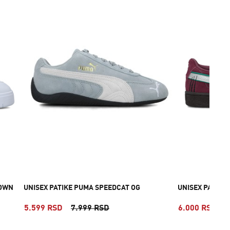
TOWN
UNISEX PATIKE PUMA SPEEDCAT OG
UNISEX PATIKE
5.599 RSD
7.999 RSD
6.000 RSD
1