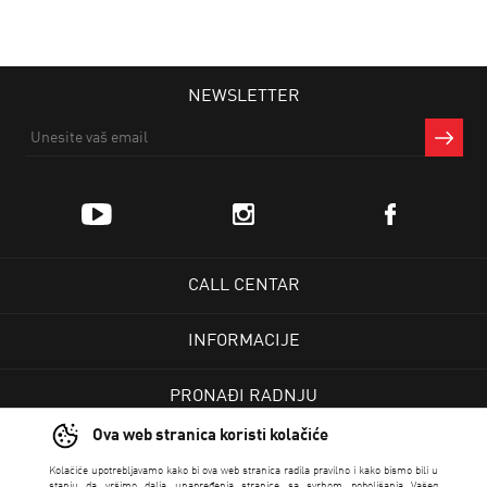
NEWSLETTER
CALL CENTAR
INFORMACIJE
PRONAĐI RADNJU
Ova web stranica koristi kolačiće
KORISNIČKI CENTAR
Kolačiće upotrebljavamo kako bi ova web stranica radila pravilno i kako bismo bili u
stanju da vršimo dalja unapređenja stranice sa svrhom poboljšanja Vašeg