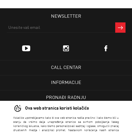
NEWSLETTER
CALL CENTAR
INFORMACIJE
PRONAĐI RADNJU
Ova web stranica koristi kolačiće
KORISNIČKI CENTAR
Kolačiće upotrebljavamo kako bi ova web stranica radila pravilno i kako bismo bili u
stanju da vršimo dalja unapređenja stranice sa svrhom poboljšanja Vašeg
korisničkog iskustva, kako bismo personalizovali sadržaj i oglase, omogućili značaj
USLOVI PRODAJE
društvenih medija i analizirali promet. Nastavkom korišćenja naših stranica