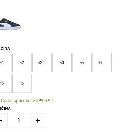
IČINA
41
42
42.5
43
44
44.5
45
46
Cena isporuke je 399 RSD
IČINA