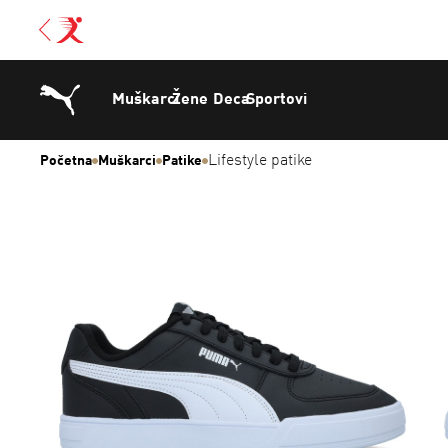
Muškarci
Žene
Deca
Sportovi
Lifestyle patike
Početna
Muškarci
Patike