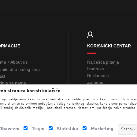
ORMACIJE
KORISNIČKI CENTAR
ama
About us
Najčešća pitanja
/
Isporuka
anite deo našeg tima
Reklamacije
akt
Zamene
dnja sa nama
Žalbe i sugestije
eb stranica koristi kolačiće
Poklon kartice
NAĐI RADNJU
e upotrebljavamo kako bi ova web stranica radila pravilno i kako bismo bili u sta
Loyalty
enja stranice sa svrhom poboljšanja Vašeg korisničkog iskustva, kako bismo personalizova
li značaj društvenih medija i analizirali promet. Nastavkom korišćenja naših stranica
.
Obavezni
Trajni
Statistika
Marketing
Saznaj vi