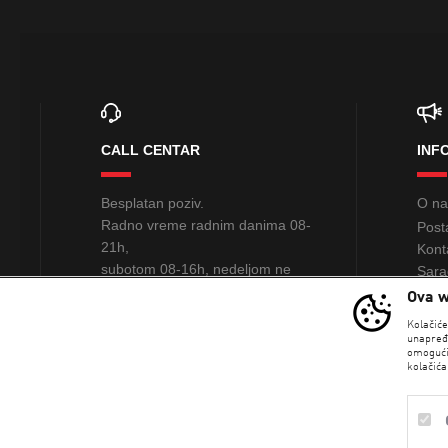
CALL CENTAR
INF
Besplatan poziv.
O n
Radno vreme radnim danima 08-
Post
21h,
Kont
subotom 08-16h, nedeljom ne
Sara
radimo
Ova w
PRO
Kolačić
0800 234 235
unapređ
omogući
kolačića