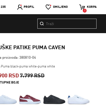
 235
PROFIL
OMILJENO
KORPA
0
UŠKE PATIKE PUMA CAVEN
ra proizvoda: 380810-04
a:Puma black-puma white-puma white
900 RSD
7.799 RSD
TUPNE BOJE