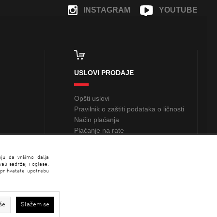
INSTAGRAM
YOUTUBE
FACEBOOK
USLOVI PRODAJE
Opšti uslovi
Pravilnik o zaštiti podataka o ličnosti
Način plaćanja
Plaćanje na rate
Sindikalna prodaja
nju da vršimo dalja
li sadržaj i oglase,
 prihvatate upotrebu
še
Slažem se
N SPORT 2026 created by
Enetel Solutions