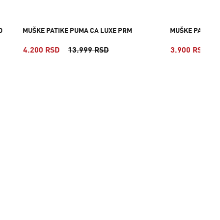
D
MUŠKE PATIKE PUMA CA LUXE PRM
MUŠKE PATIKE 
4.200 RSD
13.999 RSD
3.900 RSD
7