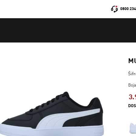
0800 234
M
Šif
Boj
3.
DOS