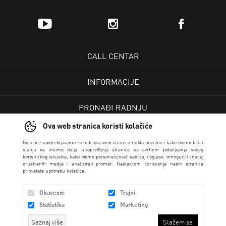
CALL CENTAR
INFORMACIJE
PRONAĐI RADNJU
Ova web stranica koristi kolačiće
KORISNIČKI CENTAR
Kolačiće upotrebljavamo kako bi ova web stranica radila pravilno i kako bismo bili u
stanju da vršimo dalja unapređenja stranice sa svrhom poboljšanja Vašeg
korisničkog iskustva, kako bismo personalizovali sadržaj i oglase, omogućili značaj
USLOVI PRODAJE
društvenih medija i analizirali promet. Nastavkom korišćenja naših stranica
prihvatate upotrebu kolačića.
Obavezni
Trajni
Statistika
Marketing
Saznaj više
Slažem se