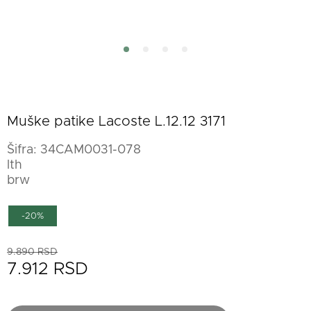
Muške patike Lacoste L.12.12 3171
Šifra:
34CAM0031-078
lth
brw
-20%
9.890 RSD
7.912 RSD