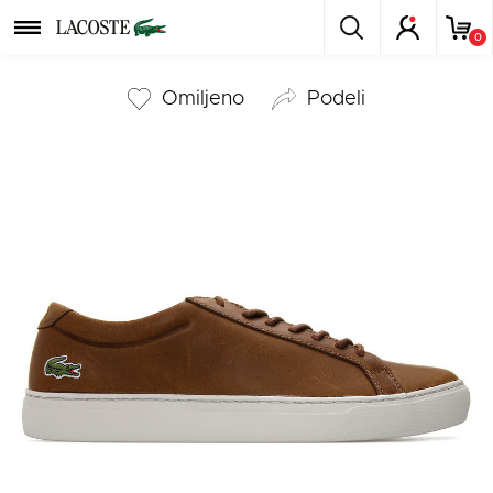
0
Omiljeno
podeli