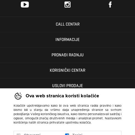
CALL CENTAR
INFORMACIJE
PRONAĐI RADNJU
KORISNIČKI CENTAR
USLOVI PRODAJE
Ova web stranica koristi kolačiće
Kolačiće upotrebljavamo kako bi ova web stranica radila pravilno i kako
bismo bili u stanju da vršimo dalja unapređenja stranice sa svrhom
poboljšanja Vašeg korisničkog iskustva, kako bismo personalizovali sadržaj i
oglase, omogućili značaj društvenih medija i analizirali promet. Nastavkom
korišćenja naših stranica prihvatate upotrebu kolačića.