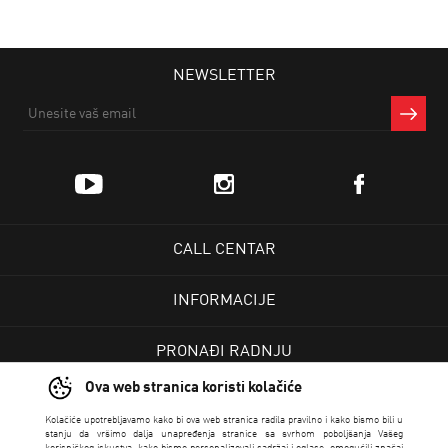
NEWSLETTER
CALL CENTAR
INFORMACIJE
PRONAĐI RADNJU
Ova web stranica koristi kolačiće
KORISNIČKI CENTAR
Kolačiće upotrebljavamo kako bi ova web stranica radila pravilno i kako bismo bili u
stanju da vršimo dalja unapređenja stranice sa svrhom poboljšanja Vašeg