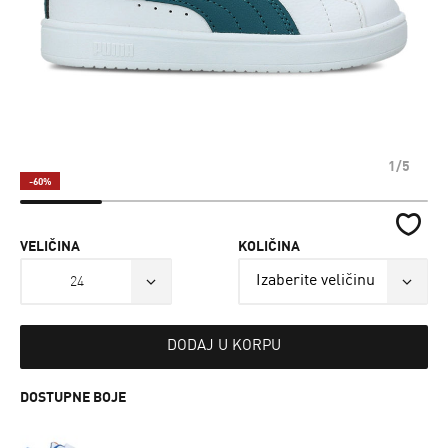
1/5
-60%
VELIČINA
KOLIČINA
24
DODAJ U KORPU
DOSTUPNE BOJE