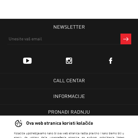
NEWSLETTER
CALL CENTAR
INFORMACIJE
PRONAĐI RADNJU
Ova web stranica koristi kolačiće
KORISNIČKI CENTAR
Kolačiće upotrebljavamo kako bi ova web stranica radila pravilno i kako bismo bili u
stanju da vršimo dalja unapređenja stranice sa svrhom poboljšanja Vašeg