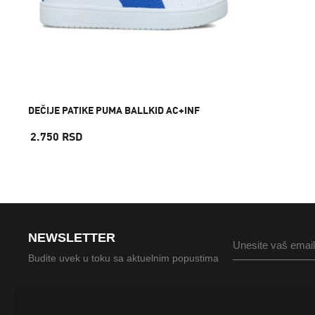
DEČIJE PATIKE PUMA BALLKID AC+INF
2.750 RSD
NEWSLETTER
Budite uvek u toku sa aktuelnim popustima