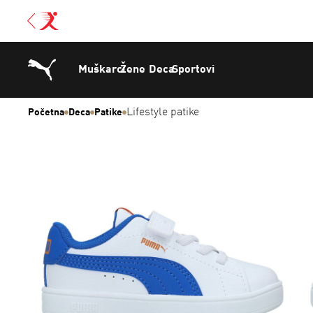
Muškarci
Žene
Deca
Sportovi
Lifestyle patike
Početna
Deca
Patike