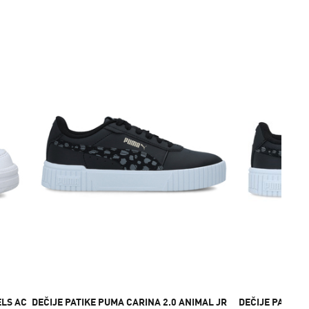
ELS AC
DEČIJE PATIKE PUMA CARINA 2.0 ANIMAL JR
DEČIJE PATIKE 