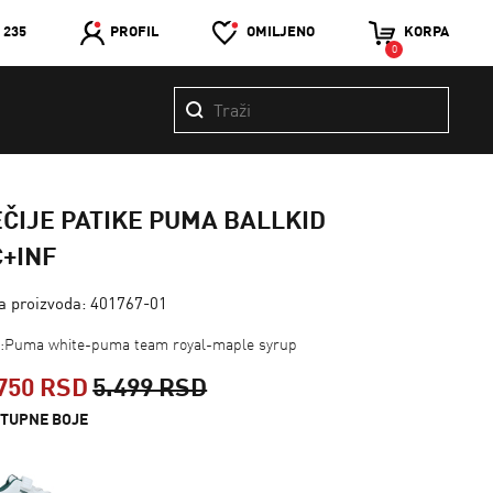
 235
PROFIL
OMILJENO
KORPA
0
ČIJE PATIKE PUMA BALLKID
C+INF
ra proizvoda: 401767-01
a:Puma white-puma team royal-maple syrup
750 RSD
5.499 RSD
TUPNE BOJE