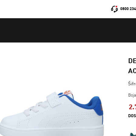
0800 234
DE
A
Šif
Boj
2.
DOS