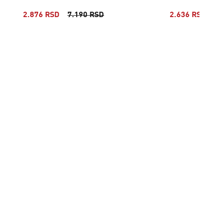
2.876 RSD
7.190 RSD
2.636 RSD
6