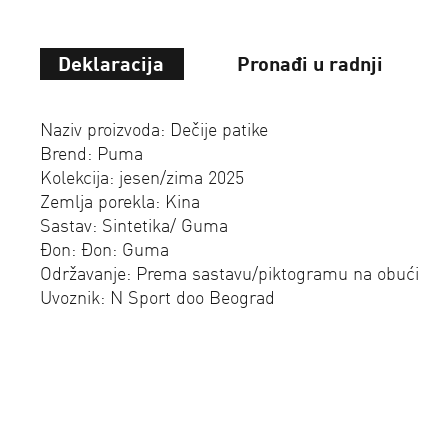
Deklaracija
Pronađi u radnji
Naziv proizvoda: Dečije patike
Brend: Puma
Kolekcija: jesen/zima 2025
Zemlja porekla: Kina
Sastav: Sintetika/ Guma
Đon: Đon: Guma
Održavanje: Prema sastavu/piktogramu na obući
Uvoznik: N Sport doo Beograd