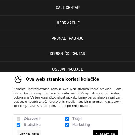
CALL CENTAR
INFORMACIJE
PRONAĐI RADNJU
KORISNIČKI CENTAR
USLOVI PRODAJE
Ova web stranica koristi kolačiće
Kolačiće upotrebljavamo kako bi ova web stranica radila pravilno i kako
bismo bili u stanju da vršimo dalja unapređenja stranice sa svrhom
poboljšanja Vašeg korisničkog iskustva, kako bismo personalizovali sadržaj i
oglase, omogućili značaj društvenih medija i analizirali promet. Nastavkom
korišćenja naših stranica prihvatate upotrebu kolačića.
Obavezni
Trajni
Statistika
Marketing
Saznaj više
Slažem se