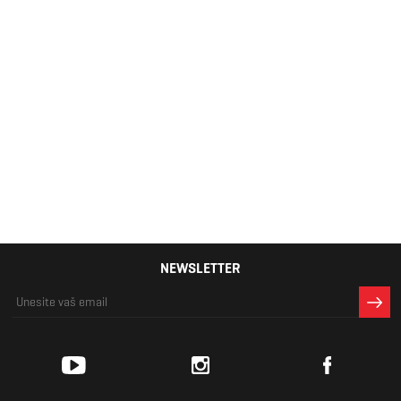
Muška košulja
Lacoste
12.599 RSD
NEWSLETTER