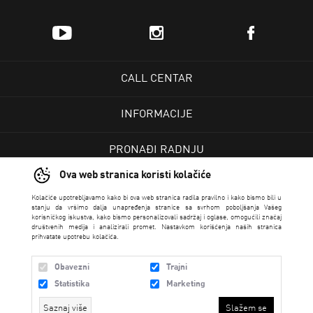
CALL CENTAR
INFORMACIJE
PRONAĐI RADNJU
Ova web stranica koristi kolačiće
KORISNIČKI CENTAR
Kolačiće upotrebljavamo kako bi ova web stranica radila pravilno i kako bismo bili u
stanju da vršimo dalja unapređenja stranice sa svrhom poboljšanja Vašeg
korisničkog iskustva, kako bismo personalizovali sadržaj i oglase, omogućili značaj
USLOVI PRODAJE
društvenih medija i analizirali promet. Nastavkom korišćenja naših stranica
prihvatate upotrebu kolačića.
Obavezni
Trajni
Statistika
Marketing
Saznaj više
Slažem se