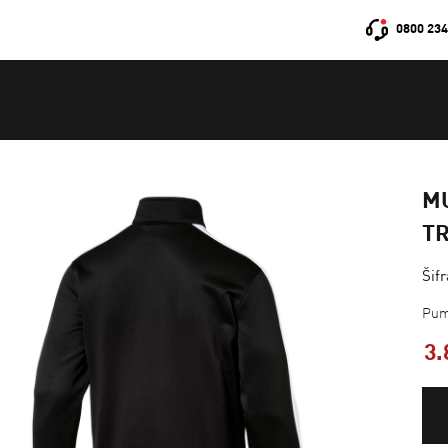
0800 234
MU
T
Šif
Pum
3.