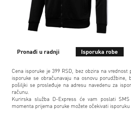
Pronađi u radnji
Isporuka robe
Cena isporuke je 399 RSD, bez obzira na vrednost 
isporuke se obračunavaju na osnovu porudžbine, bez
pošiljki se prosleđuje na adresu navedenu za isp
računu.
Kurirska služba D-Express će vam poslati SMS
momenta prijema poruke možete očekivati isporuku