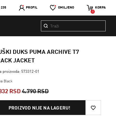
 235
PROFIL
OMILJENO
KORPA
0
ŠKI DUKS PUMA ARCHIVE T7
RACK JACKET
ra proizvoda: 573312-01
a Black
832 RSD
4.790 RSD
PROIZVOD NIJE NA LAGERU!