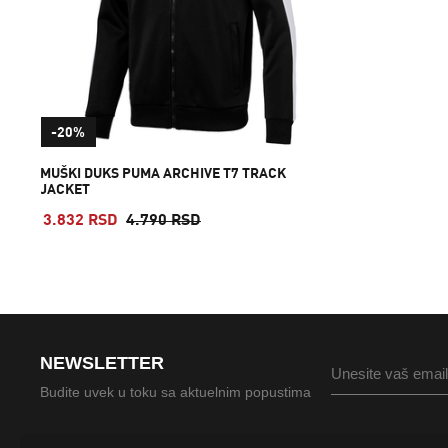
-20%
MUŠKI DUKS PUMA ARCHIVE T7 TRACK
JACKET
3.832 RSD
4.790 RSD
NEWSLETTER
Budite uvek u toku sa aktuelnim popustima