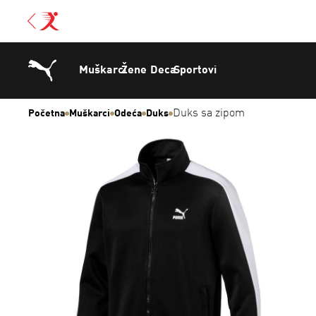
Muškarci
Žene
Deca
Sportovi
Duks sa zipom
Početna
Muškarci
Odeća
Duks