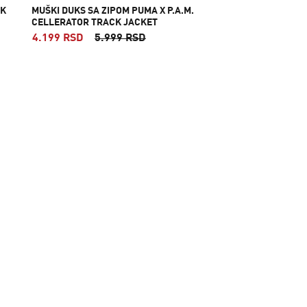
CK
MUŠKI DUKS SA ZIPOM PUMA X P.A.M.
CELLERATOR TRACK JACKET
4.199 RSD
5.999 RSD