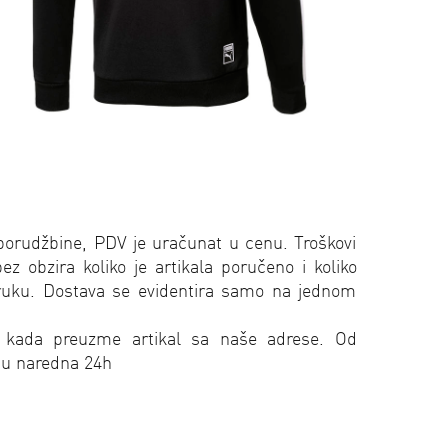
porudžbine, PDV je uračunat u cenu. Troškovi
 obzira koliko je artikala poručeno i koliko
oruku. Dostava se evidentira samo na jednom
 kada preuzme artikal sa naše adrese. Od
 u naredna 24h