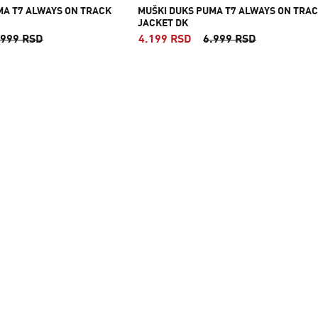
MA T7 ALWAYS ON TRACK
MUŠKI DUKS PUMA T7 ALWAYS ON TRA
JACKET DK
.999 RSD
4.199 RSD
6.999 RSD