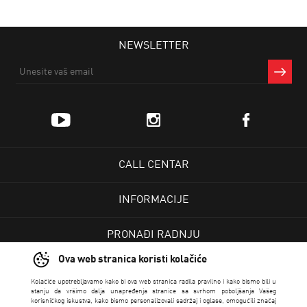
NEWSLETTER
CALL CENTAR
INFORMACIJE
PRONAĐI RADNJU
Ova web stranica koristi kolačiće
KORISNIČKI CENTAR
Kolačiće upotrebljavamo kako bi ova web stranica radila pravilno i kako bismo bili u
stanju da vršimo dalja unapređenja stranice sa svrhom poboljšanja Vašeg
korisničkog iskustva, kako bismo personalizovali sadržaj i oglase, omogućili značaj
USLOVI PRODAJE