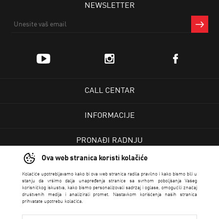
NEWSLETTER
CALL CENTAR
INFORMACIJE
PRONAĐI RADNJU
Ova web stranica koristi kolačiće
KORISNIČKI CENTAR
Kolačiće upotrebljavamo kako bi ova web stranica radila pravilno i kako bismo bili u
stanju da vršimo dalja unapređenja stranice sa svrhom poboljšanja Vašeg
korisničkog iskustva, kako bismo personalizovali sadržaj i oglase, omogućili značaj
USLOVI PRODAJE
društvenih medija i analizirali promet. Nastavkom korišćenja naših stranica
prihvatate upotrebu kolačića.