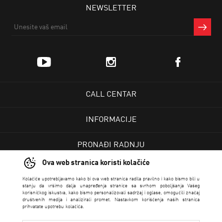
NEWSLETTER
CALL CENTAR
INFORMACIJE
PRONAĐI RADNJU
Ova web stranica koristi kolačiće
KORISNIČKI CENTAR
Kolačiće upotrebljavamo kako bi ova web stranica radila pravilno i kako bismo bili u
stanju da vršimo dalja unapređenja stranice sa svrhom poboljšanja Vašeg
korisničkog iskustva, kako bismo personalizovali sadržaj i oglase, omogućili značaj
USLOVI PRODAJE
društvenih medija i analizirali promet. Nastavkom korišćenja naših stranica
prihvatate upotrebu kolačića.