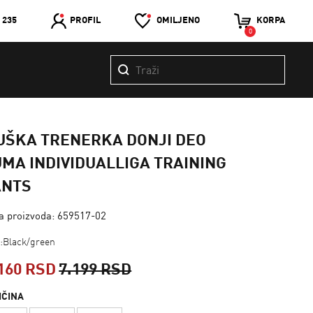
 235
PROFIL
OMILJENO
KORPA
0
UŠKA TRENERKA DONJI DEO
MA INDIVIDUALLIGA TRAINING
ANTS
ra proizvoda: 659517-02
a:Black/green
160 RSD
7.199 RSD
IČINA