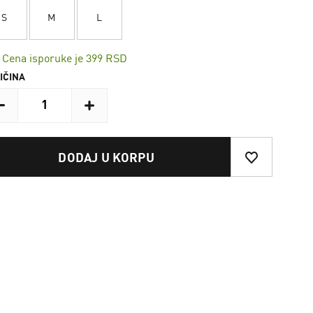
S
M
L
Cena isporuke je 399 RSD
IČINA
DODAJ U KORPU