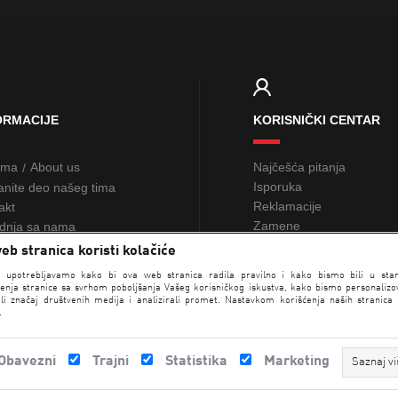
ORMACIJE
KORISNIČKI CENTAR
ama
About us
Najčešća pitanja
/
Isporuka
anite deo našeg tima
Reklamacije
akt
Zamene
dnja sa nama
Žalbe i sugestije
eb stranica koristi kolačiće
Poklon kartice
NAĐI RADNJU
e upotrebljavamo kako bi ova web stranica radila pravilno i kako bismo bili u sta
Loyalty
enja stranice sa svrhom poboljšanja Vašeg korisničkog iskustva, kako bismo personalizova
li značaj društvenih medija i analizirali promet. Nastavkom korišćenja naših stranica
.
Obavezni
Trajni
Statistika
Marketing
Saznaj vi