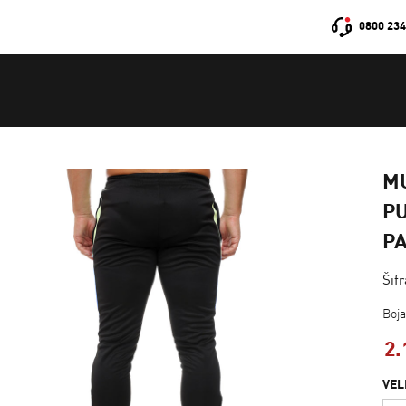
0800 234
M
PU
P
Šif
Boj
2.
VEL