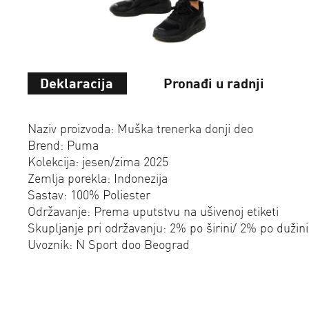
Deklaracija
Pronađi u radnji
Naziv proizvoda: Muška trenerka donji deo
Brend: Puma
Kolekcija: jesen/zima 2025
Zemlja porekla: Indonezija
Sastav: 100% Poliester
Održavanje: Prema uputstvu na ušivenoj etiketi
Skupljanje pri održavanju: 2% po širini/ 2% po dužini
Uvoznik: N Sport doo Beograd