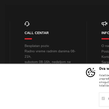
CALL CENTAR
INF
Besplatan poziv.
O n
Radno vreme radnim danima 08-
Post
21h,
Kont
subotom 08-16h, nedeljom ne
Sara
radimo
Ova w
PRO
Kolačić
0800 234 235
unapređ
omogući
kolačića