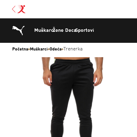
Muškarci
Žene
Deca
Sportovi
Trenerka
Početna
Muškarci
Odeća