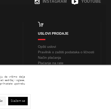
INSTAGRAM
YOUTUBE
FACEBOOK
USLOVI PRODAJE
Opšti uslovi
Pravilnik o zaštiti podataka o ličnosti
Način plaćanja
Plaćanje na rate
Sindikalna prodaja
nju da vršimo dalja
li sadržaj i oglase,
 prihvatate upotrebu
še
Slažem se
N SPORT 2026 created by
Enetel Solutions